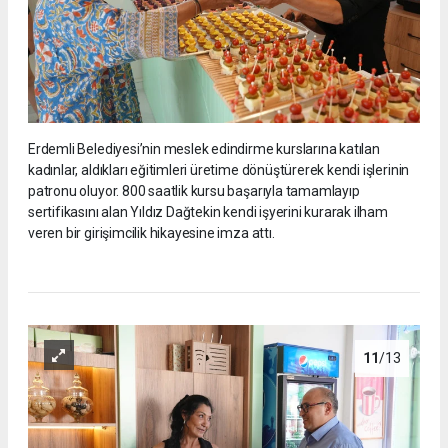
Erdemli Belediyesi’nin meslek edindirme kurslarına katılan
kadınlar, aldıkları eğitimleri üretime dönüştürerek kendi işlerinin
patronu oluyor. 800 saatlik kursu başarıyla tamamlayıp
sertifikasını alan Yıldız Dağtekin kendi işyerini kurarak ilham
veren bir girişimcilik hikayesine imza attı.
11
/13