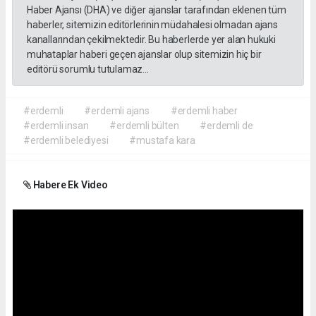
Haber Ajansı (DHA) ve diğer ajanslar tarafından eklenen tüm
haberler, sitemizin editörlerinin müdahalesi olmadan ajans
kanallarından çekilmektedir. Bu haberlerde yer alan hukuki
muhataplar haberi geçen ajanslar olup sitemizin hiç bir
editörü sorumlu tutulamaz...
#erdemli
#erdemli ajans
#erdemli haber
#erdemli insan
#erdemli bülten
#erdemli de
#erdemli belediyesi
#mustafa kara
Habere Ek Video