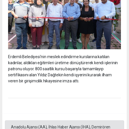
Erdemli Belediyesi’nin meslek edindirme kurslarına katılan
kadınlar, aldıkları eğitimleri üretime dönüştürerek kendi işlerinin
patronu oluyor. 800 saatlik kursu başarıyla tamamlayıp
sertifikasını alan Yıldız Dağtekin kendi işyerini kurarak ilham
veren bir girişimcilik hikayesine imza attı.
Anadolu Ajansı (AA), İhlas Haber Ajansı (İHA), Demirören