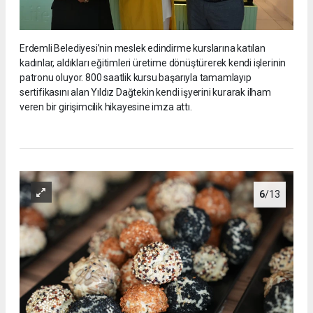
Erdemli Belediyesi’nin meslek edindirme kurslarına katılan
kadınlar, aldıkları eğitimleri üretime dönüştürerek kendi işlerinin
patronu oluyor. 800 saatlik kursu başarıyla tamamlayıp
sertifikasını alan Yıldız Dağtekin kendi işyerini kurarak ilham
veren bir girişimcilik hikayesine imza attı.
6
/13