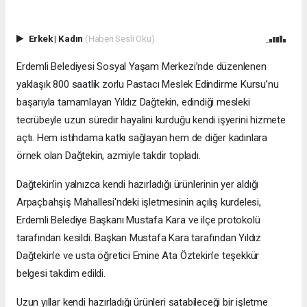
Erkek
|
Kadın
(Haberi Sesli Oku)
Erdemli Belediyesi Sosyal Yaşam Merkezi’nde düzenlenen
yaklaşık 800 saatlik zorlu Pastacı Meslek Edindirme Kursu’nu
başarıyla tamamlayan Yıldız Dağtekin, edindiği mesleki
tecrübeyle uzun süredir hayalini kurduğu kendi işyerini hizmete
açtı. Hem istihdama katkı sağlayan hem de diğer kadınlara
örnek olan Dağtekin, azmiyle takdir topladı.
Dağtekin'in yalnızca kendi hazırladığı ürünlerinin yer aldığı
Arpaçbahşiş Mahallesi'ndeki işletmesinin açılış kurdelesi,
Erdemli Belediye Başkanı Mustafa Kara ve ilçe protokolü
tarafından kesildi. Başkan Mustafa Kara tarafından Yıldız
Dağtekin'e ve usta öğretici Emine Ata Öztekin'e teşekkür
belgesi takdim edildi.
Uzun yıllar kendi hazırladığı ürünleri satabileceği bir işletme