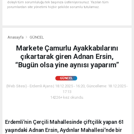
dolaylı tüm sorumluluğu tek başınıza üstleniyorsunuz. Yazılan tüm
yorumlardan site yönetimi hiçbir şekilde sorumlu tutulamaz.
Anasayfa
GÜNCEL
Markete Çamurlu Ayakkabılarını
çıkartarak giren Adnan Ersin,
“Bugün olsa yine aynısı yaparım”
GÜNCEL
(Web Sitesi) - Erdemli Ajans | 18.12.2025 - 16:20, Güncelleme: 18.12.2025 -
17:13
14226+ kez okundu.
Erdemli’nin Çerçili Mahallesinde çiftçilik yapan 61
yaşındaki Adnan Ersin, Aydınlar Mahallesi'nde bir