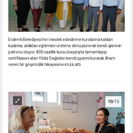
Erdemli Belediyesi’nin meslek edindirme kurslarına katılan
kadınlar, aldıkları eğitimleri üretime dönüştürerek kendi işlerinin
patronu oluyor. 800 saatlik kursu başarıyla tamamlayıp
sertifikasını alan Yıldız Dağtekin kendi işyerini kurarak ilham
veren bir girişimcilik hikayesine imza attı.
10
/13