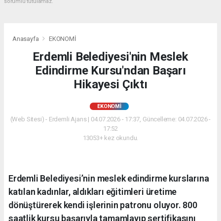
sorumlu tutulamaz.
Anasayfa
EKONOMİ
Erdemli Belediyesi'nin Meslek
Edindirme Kursu'ndan Başarı
Hikayesi Çıktı
EKONOMİ
(Web Sitesi) - Erdemli Ajans | 04.07.2026 - 17:37, Güncelleme: 04.07.2026 -
17:52
13053+ kez okundu.
Erdemli Belediyesi’nin meslek edindirme kurslarına
katılan kadınlar, aldıkları eğitimleri üretime
dönüştürerek kendi işlerinin patronu oluyor. 800
saatlik kursu başarıyla tamamlayıp sertifikasını