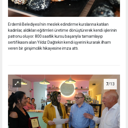
Erdemli Belediyesi’nin meslek edindirme kurslarına katılan
kadınlar, aldıkları eğitimleri üretime dönüştürerek kendi işlerinin
patronu oluyor. 800 saatlik kursu başarıyla tamamlayıp
sertifikasını alan Yıldız Dağtekin kendi işyerini kurarak ilham
veren bir girişimcilik hikayesine imza attı.
7
/13