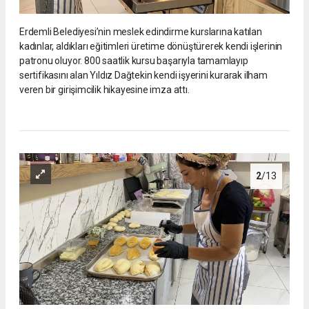
Erdemli Belediyesi’nin meslek edindirme kurslarına katılan
kadınlar, aldıkları eğitimleri üretime dönüştürerek kendi işlerinin
patronu oluyor. 800 saatlik kursu başarıyla tamamlayıp
sertifikasını alan Yıldız Dağtekin kendi işyerini kurarak ilham
veren bir girişimcilik hikayesine imza attı.
2
/13