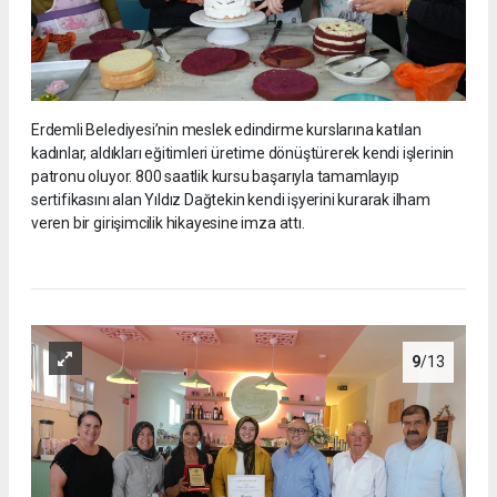
Erdemli Belediyesi’nin meslek edindirme kurslarına katılan
kadınlar, aldıkları eğitimleri üretime dönüştürerek kendi işlerinin
patronu oluyor. 800 saatlik kursu başarıyla tamamlayıp
sertifikasını alan Yıldız Dağtekin kendi işyerini kurarak ilham
veren bir girişimcilik hikayesine imza attı.
9
/13