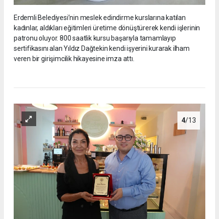
Erdemli Belediyesi’nin meslek edindirme kurslarına katılan
kadınlar, aldıkları eğitimleri üretime dönüştürerek kendi işlerinin
patronu oluyor. 800 saatlik kursu başarıyla tamamlayıp
sertifikasını alan Yıldız Dağtekin kendi işyerini kurarak ilham
veren bir girişimcilik hikayesine imza attı.
4
/13