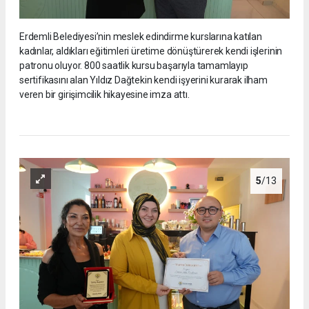
Erdemli Belediyesi’nin meslek edindirme kurslarına katılan
kadınlar, aldıkları eğitimleri üretime dönüştürerek kendi işlerinin
patronu oluyor. 800 saatlik kursu başarıyla tamamlayıp
sertifikasını alan Yıldız Dağtekin kendi işyerini kurarak ilham
veren bir girişimcilik hikayesine imza attı.
5
/13