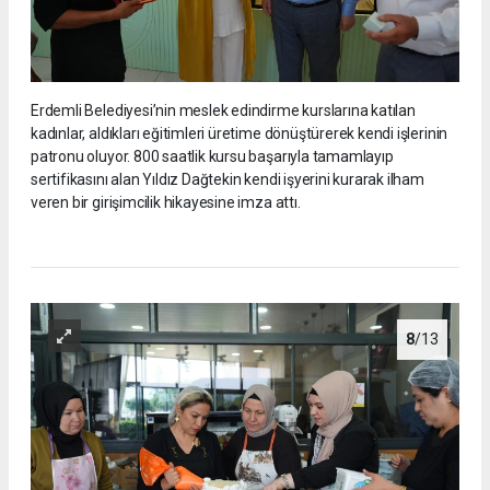
Erdemli Belediyesi’nin meslek edindirme kurslarına katılan
kadınlar, aldıkları eğitimleri üretime dönüştürerek kendi işlerinin
patronu oluyor. 800 saatlik kursu başarıyla tamamlayıp
sertifikasını alan Yıldız Dağtekin kendi işyerini kurarak ilham
veren bir girişimcilik hikayesine imza attı.
8
/13