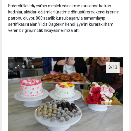
Erdemli Belediyesi’nin meslek edindirme kurslarına katılan
kadınlar, aldıkları eğitimleri üretime dönüştürerek kendi işlerinin
patronu oluyor. 800 saatlik kursu başarıyla tamamlayıp
sertifikasını alan Yıldız Dağtekin kendi işyerini kurarak ilham
veren bir girişimcilik hikayesine imza attı.
3
/13