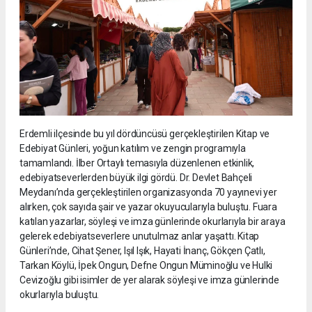
Erdemli ilçesinde bu yıl dördüncüsü gerçekleştirilen Kitap ve
Edebiyat Günleri, yoğun katılım ve zengin programıyla
tamamlandı. İlber Ortaylı temasıyla düzenlenen etkinlik,
edebiyatseverlerden büyük ilgi gördü. Dr. Devlet Bahçeli
Meydanı’nda gerçekleştirilen organizasyonda 70 yayınevi yer
alırken, çok sayıda şair ve yazar okuyucularıyla buluştu. Fuara
katılan yazarlar, söyleşi ve imza günlerinde okurlarıyla bir araya
gelerek edebiyatseverlere unutulmaz anlar yaşattı. Kitap
Günleri’nde, Cihat Şener, Işıl Işık, Hayati İnanç, Gökçen Çatlı,
Tarkan Köylü, İpek Ongun, Defne Ongun Müminoğlu ve Hulki
Cevizoğlu gibi isimler de yer alarak söyleşi ve imza günlerinde
okurlarıyla buluştu.