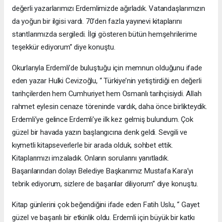
değerli yazarlarımızı Erdemlimizde ağırladık. Vatandaşlarımızın
da yoğun bir ilgisi vardı. 70’den fazla yayınevi kitaplarını
stantlarımızda sergiledi. İlgi gösteren bütün hemşehrilerime
teşekkür ediyorum” diye konuştu.
Okurlarıyla Erdemli’de buluştuğu için memnun olduğunu ifade
eden yazar Hulki Cevizoğlu, “ Türkiye’nin yetiştirdiği en değerli
tarihçilerden hem Cumhuriyet hem Osmanlı tarihçisiydi. Allah
rahmet eylesin cenaze töreninde vardık, daha önce birlikteydik.
Erdemli’ye gelince Erdemli’ye ilk kez gelmiş bulundum. Çok
güzel bir havada yazın başlangıcına denk geldi. Sevgili ve
kıymetli kitapseverlerle bir arada olduk, sohbet ettik.
Kitaplarımızı imzaladık. Onların sorularını yanıtladık.
Başarılarından dolayı Belediye Başkanımız Mustafa Kara’yı
tebrik ediyorum, sizlere de başarılar diliyorum” diye konuştu.
Kitap günlerini çok beğendiğini ifade eden Fatih Uslu, “ Gayet
güzel ve başarılı bir etkinlik oldu. Erdemli için büyük bir katkı