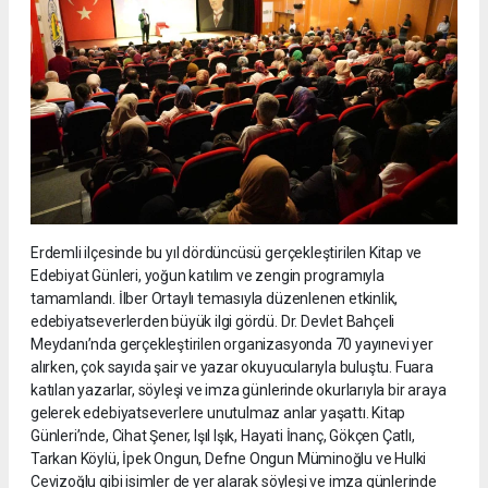
Erdemli ilçesinde bu yıl dördüncüsü gerçekleştirilen Kitap ve
Edebiyat Günleri, yoğun katılım ve zengin programıyla
tamamlandı. İlber Ortaylı temasıyla düzenlenen etkinlik,
edebiyatseverlerden büyük ilgi gördü. Dr. Devlet Bahçeli
Meydanı’nda gerçekleştirilen organizasyonda 70 yayınevi yer
alırken, çok sayıda şair ve yazar okuyucularıyla buluştu. Fuara
katılan yazarlar, söyleşi ve imza günlerinde okurlarıyla bir araya
gelerek edebiyatseverlere unutulmaz anlar yaşattı. Kitap
Günleri’nde, Cihat Şener, Işıl Işık, Hayati İnanç, Gökçen Çatlı,
Tarkan Köylü, İpek Ongun, Defne Ongun Müminoğlu ve Hulki
Cevizoğlu gibi isimler de yer alarak söyleşi ve imza günlerinde