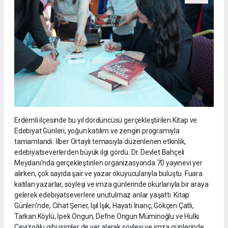
Erdemli ilçesinde bu yıl dördüncüsü gerçekleştirilen Kitap ve
Edebiyat Günleri, yoğun katılım ve zengin programıyla
tamamlandı. İlber Ortaylı temasıyla düzenlenen etkinlik,
edebiyatseverlerden büyük ilgi gördü. Dr. Devlet Bahçeli
Meydanı’nda gerçekleştirilen organizasyonda 70 yayınevi yer
alırken, çok sayıda şair ve yazar okuyucularıyla buluştu. Fuara
katılan yazarlar, söyleşi ve imza günlerinde okurlarıyla bir araya
gelerek edebiyatseverlere unutulmaz anlar yaşattı. Kitap
Günleri’nde, Cihat Şener, Işıl Işık, Hayati İnanç, Gökçen Çatlı,
Tarkan Köylü, İpek Ongun, Defne Ongun Müminoğlu ve Hulki
Cevizoğlu gibi isimler de yer alarak söyleşi ve imza günlerinde