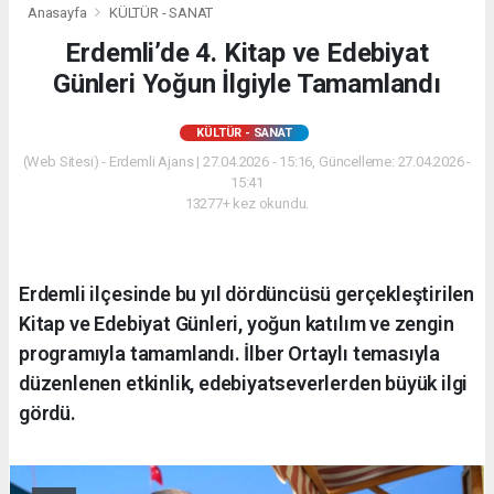
Anasayfa
KÜLTÜR - SANAT
Erdemli’de 4. Kitap ve Edebiyat
Günleri Yoğun İlgiyle Tamamlandı
KÜLTÜR - SANAT
(Web Sitesi) - Erdemli Ajans | 27.04.2026 - 15:16, Güncelleme: 27.04.2026 -
15:41
13277+ kez okundu.
Erdemli ilçesinde bu yıl dördüncüsü gerçekleştirilen
Kitap ve Edebiyat Günleri, yoğun katılım ve zengin
programıyla tamamlandı. İlber Ortaylı temasıyla
düzenlenen etkinlik, edebiyatseverlerden büyük ilgi
gördü.