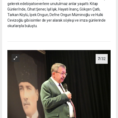
gelerek edebiyatseverlere unutulmaz anlar yaşattı. Kitap
Günleri’nde, Cihat Şener, Işıl Işık, Hayati İnanç, Gökçen Çatlı,
Tarkan Köylü, İpek Ongun, Defne Ongun Müminoğlu ve Hulki
Cevizoğlu gibi isimler de yer alarak söyleşi ve imza günlerinde
okurlarıyla buluştu.
7
/32