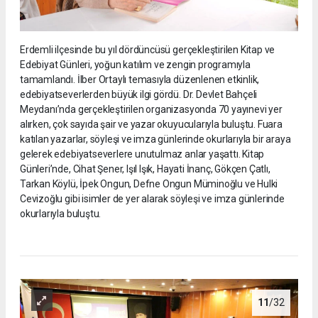
Erdemli ilçesinde bu yıl dördüncüsü gerçekleştirilen Kitap ve
Edebiyat Günleri, yoğun katılım ve zengin programıyla
tamamlandı. İlber Ortaylı temasıyla düzenlenen etkinlik,
edebiyatseverlerden büyük ilgi gördü. Dr. Devlet Bahçeli
Meydanı’nda gerçekleştirilen organizasyonda 70 yayınevi yer
alırken, çok sayıda şair ve yazar okuyucularıyla buluştu. Fuara
katılan yazarlar, söyleşi ve imza günlerinde okurlarıyla bir araya
gelerek edebiyatseverlere unutulmaz anlar yaşattı. Kitap
Günleri’nde, Cihat Şener, Işıl Işık, Hayati İnanç, Gökçen Çatlı,
Tarkan Köylü, İpek Ongun, Defne Ongun Müminoğlu ve Hulki
Cevizoğlu gibi isimler de yer alarak söyleşi ve imza günlerinde
okurlarıyla buluştu.
11
/32