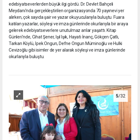
edebiyatseverlerden büyük ilgi gördü. Dr. Devlet Bahçeli
Meydanı’nda gerçekleştirilen organizasyonda 70 yayınevi yer
alırken, çok sayıda şair ve yazar okuyucularıyla buluştu. Fuara
katılan yazarlar, söyleşi ve imza günlerinde okurlarıyla bir araya
gelerek edebiyatseverlere unutulmaz anlar yaşattı. Kitap
Günleri’nde, Cihat Şener, Işıl Işık, Hayati İnanç, Gökçen Çatlı,
Tarkan Köylü, İpek Ongun, Defne Ongun Müminoğlu ve Hulki
Cevizoğlu gibi isimler de yer alarak söyleşi ve imza günlerinde
okurlarıyla buluştu.
5
/32