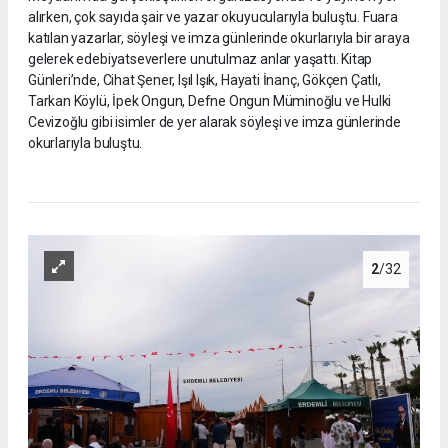
alırken, çok sayıda şair ve yazar okuyucularıyla buluştu. Fuara
katılan yazarlar, söyleşi ve imza günlerinde okurlarıyla bir araya
gelerek edebiyatseverlere unutulmaz anlar yaşattı. Kitap
Günleri’nde, Cihat Şener, Işıl Işık, Hayati İnanç, Gökçen Çatlı,
Tarkan Köylü, İpek Ongun, Defne Ongun Müminoğlu ve Hulki
Cevizoğlu gibi isimler de yer alarak söyleşi ve imza günlerinde
okurlarıyla buluştu.
2
/32