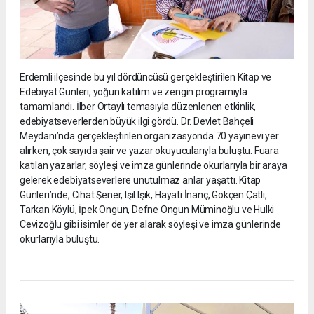
Erdemli ilçesinde bu yıl dördüncüsü gerçekleştirilen Kitap ve
Edebiyat Günleri, yoğun katılım ve zengin programıyla
tamamlandı. İlber Ortaylı temasıyla düzenlenen etkinlik,
edebiyatseverlerden büyük ilgi gördü. Dr. Devlet Bahçeli
Meydanı’nda gerçekleştirilen organizasyonda 70 yayınevi yer
alırken, çok sayıda şair ve yazar okuyucularıyla buluştu. Fuara
katılan yazarlar, söyleşi ve imza günlerinde okurlarıyla bir araya
gelerek edebiyatseverlere unutulmaz anlar yaşattı. Kitap
Günleri’nde, Cihat Şener, Işıl Işık, Hayati İnanç, Gökçen Çatlı,
Tarkan Köylü, İpek Ongun, Defne Ongun Müminoğlu ve Hulki
Cevizoğlu gibi isimler de yer alarak söyleşi ve imza günlerinde
okurlarıyla buluştu.