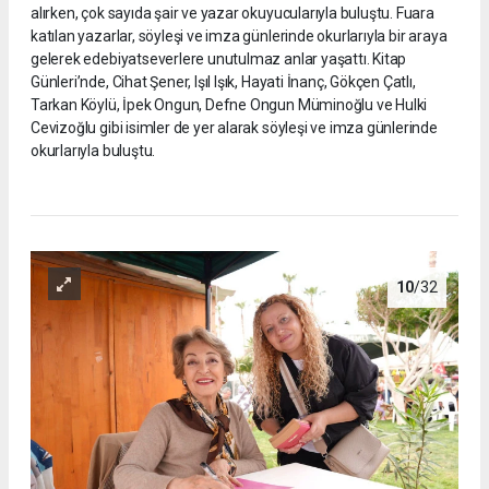
alırken, çok sayıda şair ve yazar okuyucularıyla buluştu. Fuara
katılan yazarlar, söyleşi ve imza günlerinde okurlarıyla bir araya
gelerek edebiyatseverlere unutulmaz anlar yaşattı. Kitap
Günleri’nde, Cihat Şener, Işıl Işık, Hayati İnanç, Gökçen Çatlı,
Tarkan Köylü, İpek Ongun, Defne Ongun Müminoğlu ve Hulki
Cevizoğlu gibi isimler de yer alarak söyleşi ve imza günlerinde
okurlarıyla buluştu.
10
/32