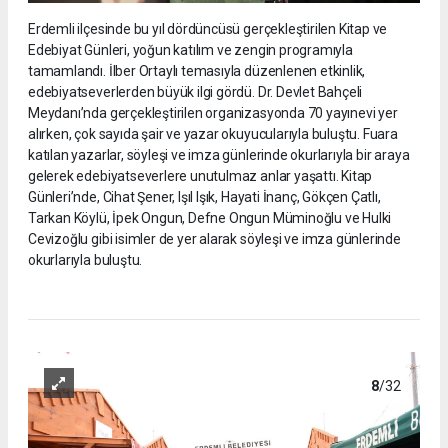
Erdemli ilçesinde bu yıl dördüncüsü gerçekleştirilen Kitap ve
Edebiyat Günleri, yoğun katılım ve zengin programıyla
tamamlandı. İlber Ortaylı temasıyla düzenlenen etkinlik,
edebiyatseverlerden büyük ilgi gördü. Dr. Devlet Bahçeli
Meydanı’nda gerçekleştirilen organizasyonda 70 yayınevi yer
alırken, çok sayıda şair ve yazar okuyucularıyla buluştu. Fuara
katılan yazarlar, söyleşi ve imza günlerinde okurlarıyla bir araya
gelerek edebiyatseverlere unutulmaz anlar yaşattı. Kitap
Günleri’nde, Cihat Şener, Işıl Işık, Hayati İnanç, Gökçen Çatlı,
Tarkan Köylü, İpek Ongun, Defne Ongun Müminoğlu ve Hulki
Cevizoğlu gibi isimler de yer alarak söyleşi ve imza günlerinde
okurlarıyla buluştu.
8
/32