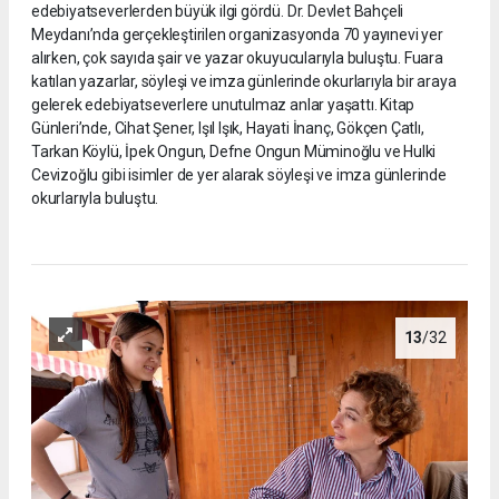
edebiyatseverlerden büyük ilgi gördü. Dr. Devlet Bahçeli
Meydanı’nda gerçekleştirilen organizasyonda 70 yayınevi yer
alırken, çok sayıda şair ve yazar okuyucularıyla buluştu. Fuara
katılan yazarlar, söyleşi ve imza günlerinde okurlarıyla bir araya
gelerek edebiyatseverlere unutulmaz anlar yaşattı. Kitap
Günleri’nde, Cihat Şener, Işıl Işık, Hayati İnanç, Gökçen Çatlı,
Tarkan Köylü, İpek Ongun, Defne Ongun Müminoğlu ve Hulki
Cevizoğlu gibi isimler de yer alarak söyleşi ve imza günlerinde
okurlarıyla buluştu.
13
/32