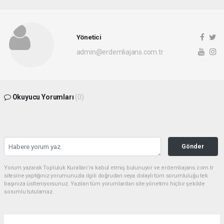
Yönetici
admin@erdemliajans.com.tr
Okuyucu Yorumları
(0)
Gönder
Yorum yazarak Topluluk Kuralları’nı kabul etmiş bulunuyor ve erdemliajans.com.tr
sitesine yaptığınız yorumunuzla ilgili doğrudan veya dolaylı tüm sorumluluğu tek
başınıza üstleniyorsunuz. Yazılan tüm yorumlardan site yönetimi hiçbir şekilde
sorumlu tutulamaz.