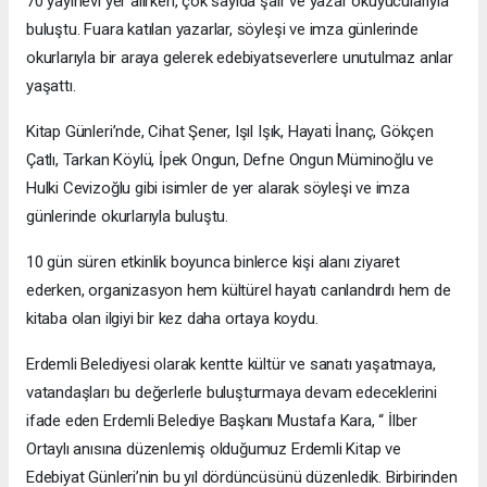
70 yayınevi yer alırken, çok sayıda şair ve yazar okuyucularıyla
buluştu. Fuara katılan yazarlar, söyleşi ve imza günlerinde
okurlarıyla bir araya gelerek edebiyatseverlere unutulmaz anlar
yaşattı.
Kitap Günleri’nde, Cihat Şener, Işıl Işık, Hayati İnanç, Gökçen
Çatlı, Tarkan Köylü, İpek Ongun, Defne Ongun Müminoğlu ve
Hulki Cevizoğlu gibi isimler de yer alarak söyleşi ve imza
günlerinde okurlarıyla buluştu.
10 gün süren etkinlik boyunca binlerce kişi alanı ziyaret
ederken, organizasyon hem kültürel hayatı canlandırdı hem de
kitaba olan ilgiyi bir kez daha ortaya koydu.
Erdemli Belediyesi olarak kentte kültür ve sanatı yaşatmaya,
vatandaşları bu değerlerle buluşturmaya devam edeceklerini
ifade eden Erdemli Belediye Başkanı Mustafa Kara, “ İlber
Ortaylı anısına düzenlemiş olduğumuz Erdemli Kitap ve
Edebiyat Günleri’nin bu yıl dördüncüsünü düzenledik. Birbirinden