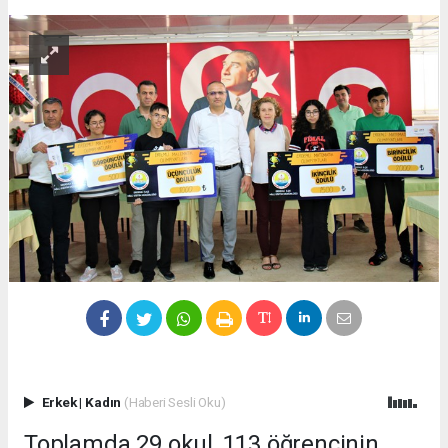
Erkek
|
Kadın
(Haberi Sesli Oku)
Toplamda 29 okul, 113 öğrencinin