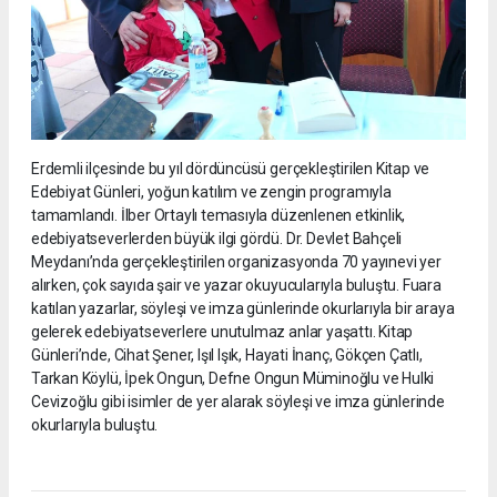
Erdemli ilçesinde bu yıl dördüncüsü gerçekleştirilen Kitap ve
Edebiyat Günleri, yoğun katılım ve zengin programıyla
tamamlandı. İlber Ortaylı temasıyla düzenlenen etkinlik,
edebiyatseverlerden büyük ilgi gördü. Dr. Devlet Bahçeli
Meydanı’nda gerçekleştirilen organizasyonda 70 yayınevi yer
alırken, çok sayıda şair ve yazar okuyucularıyla buluştu. Fuara
katılan yazarlar, söyleşi ve imza günlerinde okurlarıyla bir araya
gelerek edebiyatseverlere unutulmaz anlar yaşattı. Kitap
Günleri’nde, Cihat Şener, Işıl Işık, Hayati İnanç, Gökçen Çatlı,
Tarkan Köylü, İpek Ongun, Defne Ongun Müminoğlu ve Hulki
Cevizoğlu gibi isimler de yer alarak söyleşi ve imza günlerinde
okurlarıyla buluştu.