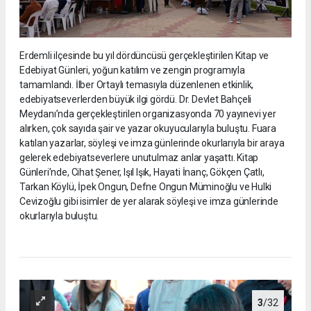
Erdemli ilçesinde bu yıl dördüncüsü gerçekleştirilen Kitap ve
Edebiyat Günleri, yoğun katılım ve zengin programıyla
tamamlandı. İlber Ortaylı temasıyla düzenlenen etkinlik,
edebiyatseverlerden büyük ilgi gördü. Dr. Devlet Bahçeli
Meydanı’nda gerçekleştirilen organizasyonda 70 yayınevi yer
alırken, çok sayıda şair ve yazar okuyucularıyla buluştu. Fuara
katılan yazarlar, söyleşi ve imza günlerinde okurlarıyla bir araya
gelerek edebiyatseverlere unutulmaz anlar yaşattı. Kitap
Günleri’nde, Cihat Şener, Işıl Işık, Hayati İnanç, Gökçen Çatlı,
Tarkan Köylü, İpek Ongun, Defne Ongun Müminoğlu ve Hulki
Cevizoğlu gibi isimler de yer alarak söyleşi ve imza günlerinde
okurlarıyla buluştu.
3
/32