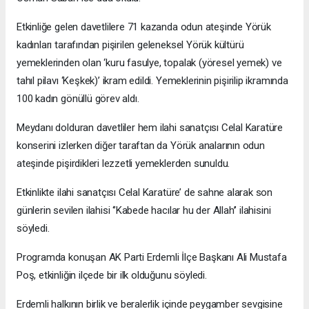
Etkinliğe gelen davetlilere 71 kazanda odun ateşinde Yörük
kadınları tarafından pişirilen geleneksel Yörük kültürü
yemeklerinden olan ‘kuru fasulye, topalak (yöresel yemek) ve
tahıl pilavı ‘Keşkek)’ ikram edildi. Yemeklerinin pişirilip ikramında
100 kadın gönüllü görev aldı.
Meydanı dolduran davetliler hem ilahi sanatçısı Celal Karatüre
konserini izlerken diğer taraftan da Yörük analarının odun
ateşinde pişirdikleri lezzetli yemeklerden sunuldu.
Etkinlikte ilahi sanatçısı Celal Karatüre’ de sahne alarak son
günlerin sevilen ilahisi ‘’Kabede hacılar hu der Allah’’ ilahisini
söyledi.
Programda konuşan AK Parti Erdemli İlçe Başkanı Ali Mustafa
Poş, etkinliğin ilçede bir ilk olduğunu söyledi.
Erdemli halkının birlik ve beralerlik içinde peygamber sevgisine