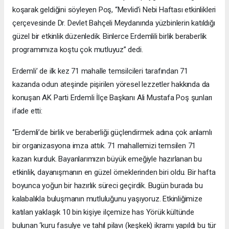
koşarak geldiğini söyleyen Poş, “Mevlid’i Nebi Haftası etkinlikleri
çerçevesinde Dr. Devlet Bahçeli Meydanında yüzbinlerin katıldığı
güzel bir etkinlik düzenledik. Binlerce Erdemlili birlik beraberlik
programımıza koştu çok mutluyuz’’ dedi.
Erdemli’ de ilk kez 71 mahalle temsilcileri tarafından 71
kazanda odun ateşinde pişirilen yöresel lezzetler hakkında da
konuşan AK Parti Erdemli İlçe Başkanı Ali Mustafa Poş şunları
ifade etti:
‘’Erdemli’de birlik ve beraberliği güçlendirmek adına çok anlamlı
bir organizasyona imza attık. 71 mahallemizi temsilen 71
kazan kurduk. Bayanlarımızın büyük emeğiyle hazırlanan bu
etkinlik, dayanışmanın en güzel örneklerinden biri oldu. Bir hafta
boyunca yoğun bir hazırlık süreci geçirdik. Bugün burada bu
kalabalıkla buluşmanın mutluluğunu yaşıyoruz. Etkinliğimize
katılan yaklaşık 10 bin kişiye ilçemize has Yörük kültünde
bulunan ‘kuru fasulye ve tahıl pilavı (keşkek) ikramı yapıldı bu tür