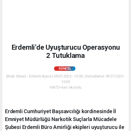
Erdemli’de Uyuşturucu Operasyonu
2 Tutuklama
GÜNCEL
(Web Sitesi) - Erdemli Ajans | 09.07.2025 - 15:05, Güncelleme: 09.07.2025 -
15:05
16472+ kez okundu.
Erdemli Cumhuriyet Başsavcılığı kordinesinde İl
Emniyet Müdürlüğü Narkotik Suçlarla Mücadele
Şubesi Erdemli Büro Amirliği ekipleri uyuşturucu ile