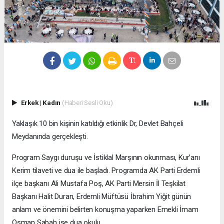
Erkek
|
Kadın
(Haberi Sesli Oku)
Yaklaşık 10 bin kişinin katıldığı etkinlik Dr, Devlet Bahçeli
Meydanında gerçekleşti.
Program Saygı duruşu ve İstiklal Marşının okunması, Kur’anı
Kerim tilaveti ve dua ile başladı. Programda AK Parti Erdemli
ilçe başkanı Ali Mustafa Poş, AK Parti Mersin İl Teşkilat
Başkanı Halit Duran, Erdemli Müftüsü İbrahim Yiğit günün
anlam ve önemini belirten konuşma yaparken Emekli İmam
Osman Sabah ise dua okulu.