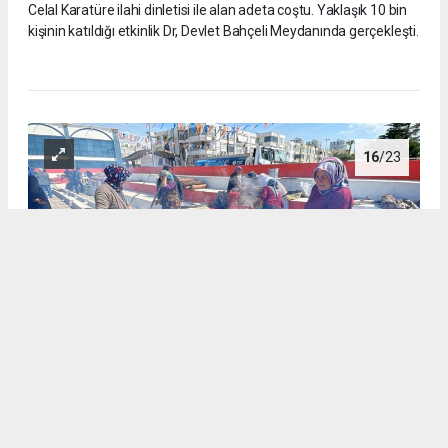
Celal Karatüre ilahi dinletisi ile alan adeta coştu. Yaklaşık 10 bin
kişinin katıldığı etkinlik Dr, Devlet Bahçeli Meydanında gerçekleşti.
16
/23
Cumhurbaşkanlığı tarafından 2026 yılının Mevlidi Nebi yılı ilan
edilmesine istinaden AK Parti Erdemli İlçe Başkanlığı tarafından
birlik, beraberlik ve dayanışma etkinliği düzenlendi. 71 Mahalleyi
temsilen kurulan 71 kazanda yöresel yemekler ikram edildi.