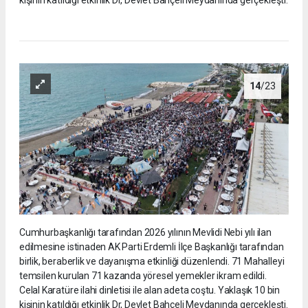
14
/23
Cumhurbaşkanlığı tarafından 2026 yılının Mevlidi Nebi yılı ilan
edilmesine istinaden AK Parti Erdemli İlçe Başkanlığı tarafından
birlik, beraberlik ve dayanışma etkinliği düzenlendi. 71 Mahalleyi
temsilen kurulan 71 kazanda yöresel yemekler ikram edildi.
Celal Karatüre ilahi dinletisi ile alan adeta coştu. Yaklaşık 10 bin
kişinin katıldığı etkinlik Dr, Devlet Bahçeli Meydanında gerçekleşti.