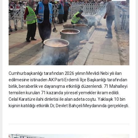
Cumhurbaşkanlığı tarafından 2026 yılının Mevlidi Nebi yılı ilan
edilmesine istinaden AK Parti Erdemli İlçe Başkanlığı tarafından
birlik, beraberlik ve dayanışma etkinliği düzenlendi. 71 Mahalleyi
temsilen kurulan 71 kazanda yöresel yemekler ikram edildi.
Celal Karatüre ilahi dinletisi ile alan adeta coştu. Yaklaşık 10 bin
kişinin katıldığı etkinlik Dr, Devlet Bahçeli Meydanında gerçekleşti.