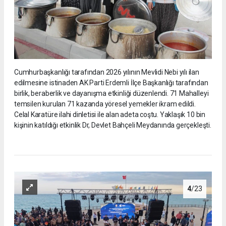
Cumhurbaşkanlığı tarafından 2026 yılının Mevlidi Nebi yılı ilan
edilmesine istinaden AK Parti Erdemli İlçe Başkanlığı tarafından
birlik, beraberlik ve dayanışma etkinliği düzenlendi. 71 Mahalleyi
temsilen kurulan 71 kazanda yöresel yemekler ikram edildi.
Celal Karatüre ilahi dinletisi ile alan adeta coştu. Yaklaşık 10 bin
kişinin katıldığı etkinlik Dr, Devlet Bahçeli Meydanında gerçekleşti.
4
/23