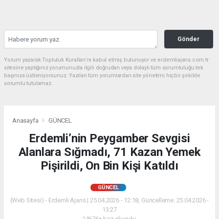
Gönder
Yorum yazarak Topluluk Kuralları’nı kabul etmiş bulunuyor ve erdemliajans.com.tr
sitesine yaptığınız yorumunuzla ilgili doğrudan veya dolaylı tüm sorumluluğu tek
başınıza üstleniyorsunuz. Yazılan tüm yorumlardan site yönetimi hiçbir şekilde
sorumlu tutulamaz.
Anasayfa
GÜNCEL
Erdemli’nin Peygamber Sevgisi
Alanlara Sığmadı, 71 Kazan Yemek
Pişirildi, On Bin Kişi Katıldı
GÜNCEL
(Web Sitesi) - Erdemli Ajans | 25.04.2026 - 12:18, Güncelleme: 25.04.2026 -
13:27
14676+ kez okundu.