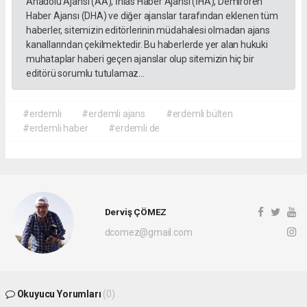
Anadolu Ajansı (AA), İhlas Haber Ajansı (İHA), Demirören
Haber Ajansı (DHA) ve diğer ajanslar tarafından eklenen tüm
haberler, sitemizin editörlerinin müdahalesi olmadan ajans
kanallarından çekilmektedir. Bu haberlerde yer alan hukuki
muhataplar haberi geçen ajanslar olup sitemizin hiç bir
editörü sorumlu tutulamaz...
#erdemli
#erdemli ajans
#erdemli bülten
#erdemli haber
#erdemli de
Derviş ÇÖMEZ
dcomez@gmail.com
Okuyucu Yorumları
(0)