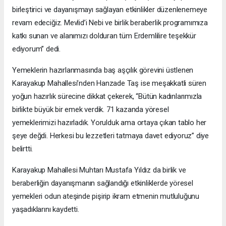
birleştirici ve dayanışmayı sağlayan etkinlikler düzenlenemeye
revam edeciğiz. Mevlid’i Nebi ve birlik beraberlik programımıza
katkı sunan ve alanımızı dolduran tüm Erdemlilire teşekkür
ediyorum’’ dedi.
Yemeklerin hazırlanmasında baş aşçılık görevini üstlenen
Karayakup Mahallesi’nden Hanzade Taş ise meşakkatli süren
yoğun hazırlık sürecine dikkat çekerek, “Bütün kadınlarımızla
birlikte büyük bir emek verdik. 71 kazanda yöresel
yemeklerimizi hazırladık. Yorulduk ama ortaya çıkan tablo her
şeye değdi. Herkesi bu lezzetleri tatmaya davet ediyoruz” diye
belirtti.
Karayakup Mahallesi Muhtarı Mustafa Yıldız da birlik ve
beraberliğin dayanışmanın sağlandığı etkinliklerde yöresel
yemekleri odun ateşinde pişirip ikram etmenin mutluluğunu
yaşadıklarını kaydetti.