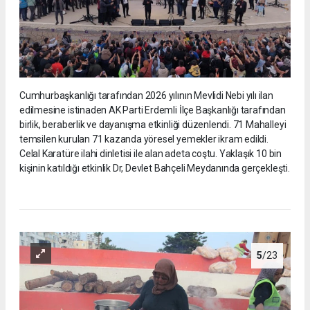
Cumhurbaşkanlığı tarafından 2026 yılının Mevlidi Nebi yılı ilan
edilmesine istinaden AK Parti Erdemli İlçe Başkanlığı tarafından
birlik, beraberlik ve dayanışma etkinliği düzenlendi. 71 Mahalleyi
temsilen kurulan 71 kazanda yöresel yemekler ikram edildi.
Celal Karatüre ilahi dinletisi ile alan adeta coştu. Yaklaşık 10 bin
kişinin katıldığı etkinlik Dr, Devlet Bahçeli Meydanında gerçekleşti.
5
/23