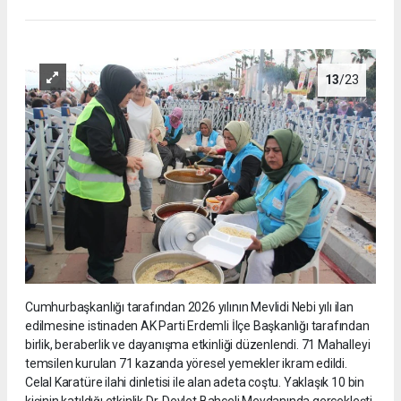
13
/23
Cumhurbaşkanlığı tarafından 2026 yılının Mevlidi Nebi yılı ilan
edilmesine istinaden AK Parti Erdemli İlçe Başkanlığı tarafından
birlik, beraberlik ve dayanışma etkinliği düzenlendi. 71 Mahalleyi
temsilen kurulan 71 kazanda yöresel yemekler ikram edildi.
Celal Karatüre ilahi dinletisi ile alan adeta coştu. Yaklaşık 10 bin
kişinin katıldığı etkinlik Dr, Devlet Bahçeli Meydanında gerçekleşti.