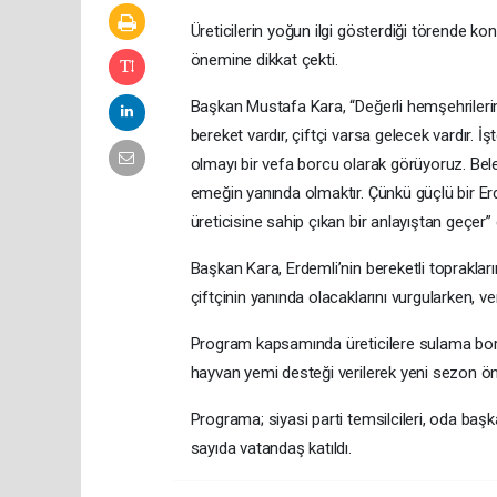
Üreticilerin yoğun ilgi gösterdiği törende k
önemine dikkat çekti.
Başkan Mustafa Kara, “Değerli hemşehrilerim;
bereket vardır, çiftçi varsa gelecek vardır. İş
olmayı bir vefa borcu olarak görüyoruz. Beled
emeğin yanında olmaktır. Çünkü güçlü bir Erd
üreticisine sahip çıkan bir anlayıştan geçer” 
Başkan Kara, Erdemli’nin bereketli topraklar
çiftçinin yanında olacaklarını vurgularken, ver
Program kapsamında üreticilere sulama bor
hayvan yemi desteği verilerek yeni sezon önce
Programa; siyasi parti temsilcileri, oda başka
sayıda vatandaş katıldı.