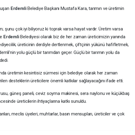
onuşan
Erdemli
Belediye Başkanı Mustafa Kara, tarımın ve üretimin
 şunu çok iyi biliyoruz ki toprak varsa hayat vardır. Üretim varsa
te
Erdemli
Belediyesi olarak biz de her zaman üreticimizin yanında
iyecilik; üreticinin derdiyle dertlenmek, çiftçinin yükünü hafifletmek,
emli’nin yolu güçlü bir tarımdan geçer. Güçlü bir tarımın yolu da
dedi.
ında üretimin kesintisiz sürmesi için belediye olarak her zaman
ilen desteklerin üreticilere önemli katkılar sağlayacağını ifade etti.
usu, güneş paneli, ceviz soyma makinesi, sera naylonu ve küçükbaş
sinde üreticilerin ihtiyaçlarına katkı sunuldu.
nları, meclis üyeleri, muhtarlar, basın mensupları, üreticiler ve çok