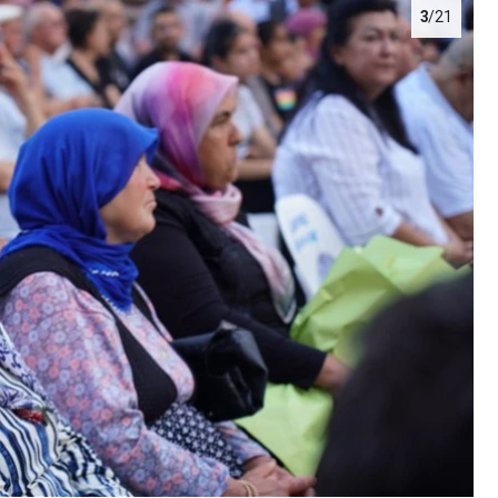
3
/21