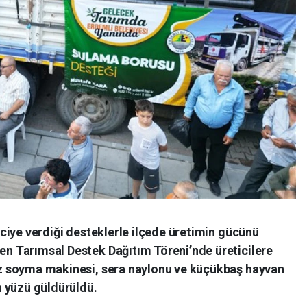
iciye verdiği desteklerle ilçede üretimin gücünü
n Tarımsal Destek Dağıtım Töreni’nde üreticilere
iz soyma makinesi, sera naylonu ve küçükbaş hayvan
n yüzü güldürüldü.