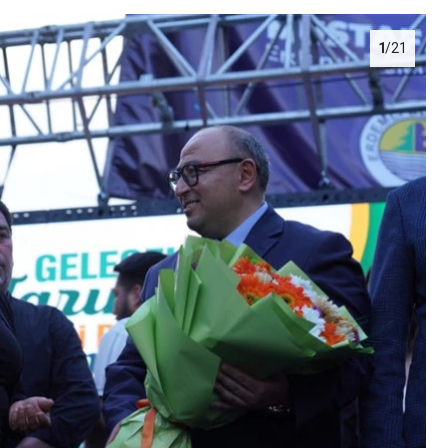
1
/21