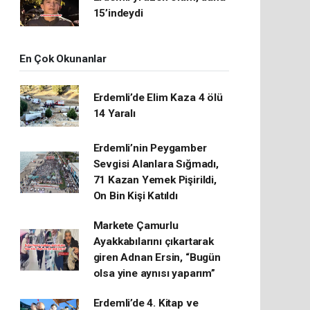
15’indeydi
En Çok Okunanlar
Erdemli’de Elim Kaza 4 ölü
14 Yaralı
Erdemli’nin Peygamber
Sevgisi Alanlara Sığmadı,
71 Kazan Yemek Pişirildi,
On Bin Kişi Katıldı
Markete Çamurlu
Ayakkabılarını çıkartarak
giren Adnan Ersin, “Bugün
olsa yine aynısı yaparım”
Erdemli’de 4. Kitap ve