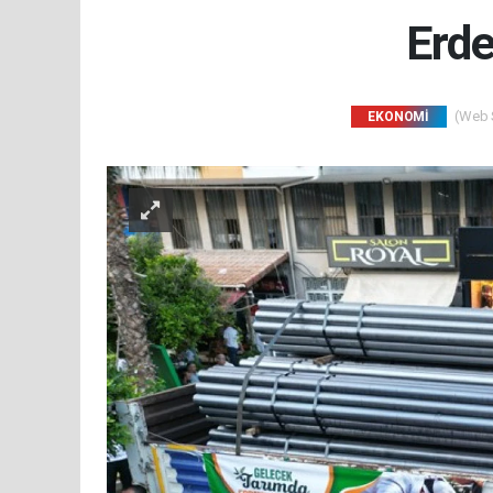
Erde
(Web S
EKONOMİ