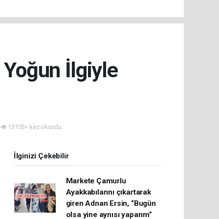
 Yoğun İlgiyle
13105+ kez okundu.
İlginizi Çekebilir
Markete Çamurlu
Ayakkabılarını çıkartarak
giren Adnan Ersin, “Bugün
olsa yine aynısı yaparım”