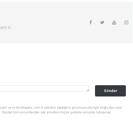
com.tr
Gönder
uyor ve erdemliajans.com.tr sitesine yaptığınız yorumunuzla ilgili doğrudan veya
. Yazılan tüm yorumlardan site yönetimi hiçbir şekilde sorumlu tutulamaz.