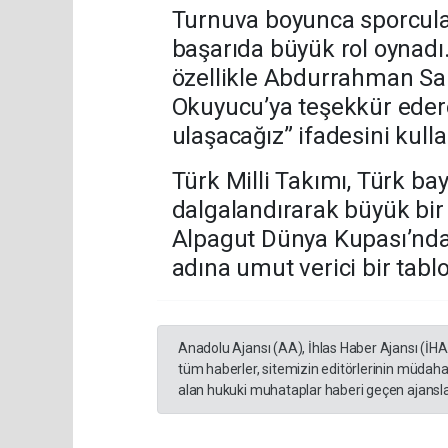
Turnuva boyunca sporculara
başarıda büyük rol oynadı.
özellikle Abdurrahman Sar
Okuyucu’ya teşekkür ederek
ulaşacağız” ifadesini kulla
Türk Milli Takımı, Türk ba
dalgalandırarak büyük bir
Alpagut Dünya Kupası’nda
adına umut verici bir tabl
Anadolu Ajansı (AA), İhlas Haber Ajansı (İH
tüm haberler, sitemizin editörlerinin müdaha
alan hukuki muhataplar haberi geçen ajanslar