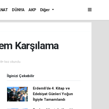
ANAT
DÜNYA
AKP
Diğer
şem Karşılama
8+ kez okundu.
İlginizi Çekebilir
Erdemli’de 4. Kitap ve
Edebiyat Günleri Yoğun
İlgiyle Tamamlandı