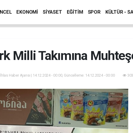
NCEL
EKONOMİ
SİYASET
EĞİTİM
SPOR
KÜLTÜR - S
ürk Milli Takımına Muhte
 İhlas Haber Ajansı | 14.12.2024 - 00:00, Güncelleme: 14.12.2024 - 00:00
303