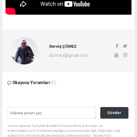
Derviş ÇÖMEZ
dcomez@gmail.com
Okuyucu Yorumları
(0)
Gönder
Yorum yazarak Topluluk Kuralları’nı kabul etmiş bulunuyor ve
erdemliajans.com.tr sitesine yaptığınız yorumunuzla ilgili doğrudan veya
dolaylı tüm sorumluluğu tek başınıza üstleniyorsunuz. Yazılan tüm