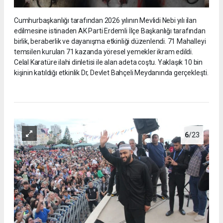
Cumhurbaşkanlığı tarafından 2026 yılının Mevlidi Nebi yılı ilan
edilmesine istinaden AK Parti Erdemli İlçe Başkanlığı tarafından
birlik, beraberlik ve dayanışma etkinliği düzenlendi. 71 Mahalleyi
temsilen kurulan 71 kazanda yöresel yemekler ikram edildi.
Celal Karatüre ilahi dinletisi ile alan adeta coştu. Yaklaşık 10 bin
kişinin katıldığı etkinlik Dr, Devlet Bahçeli Meydanında gerçekleşti.
6
/23