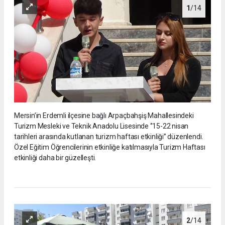
1
/14
Mersin’in Erdemli ilçesine bağlı Arpaçbahşiş Mahallesindeki
Turizm Mesleki ve Teknik Anadolu Lisesinde ‘’15-22 nisan
tarihleri arasında kutlanan turizm haftası etkinliği’’ düzenlendi.
Özel Eğitim Öğrencilerinin etkinliğe katılmasıyla Turizm Haftası
etkinliği daha bir güzelleşti.
2
/14