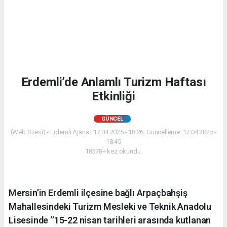
Erdemli’de Anlamlı Turizm Haftası
Etkinliği
GÜNCEL
(Web Sitesi) - Erdemli Ajans | 17.04.2025 - 18:26, Güncelleme: 17.04.2025 -
18:45
18578+ kez okundu.
Mersin’in Erdemli ilçesine bağlı Arpaçbahşiş
Mahallesindeki Turizm Mesleki ve Teknik Anadolu
Lisesinde ‘’15-22 nisan tarihleri arasında kutlanan