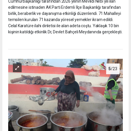
Cumhurbaşkanlığı tarafından 2026 yılının Mevlidi Nebi yılı ilan
edilmesine istinaden AK Parti Erdemli İlçe Başkanlığı tarafından
birlik, beraberlik ve dayanışma etkinliği düzenlendi. 71 Mahalleyi
temsilen kurulan 71 kazanda yöresel yemekler ikram edildi.
Celal Karatüre ilahi dinletisi ile alan adeta coştu. Yaklaşık 10 bin
kişinin katıldığı etkinlik Dr, Devlet Bahçeli Meydanında gerçekleşti.
5
/23