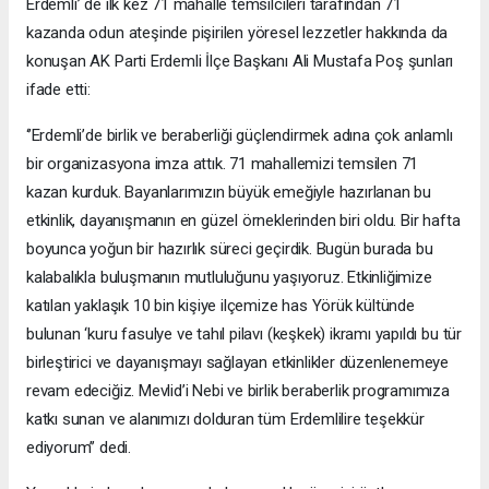
Erdemli’ de ilk kez 71 mahalle temsilcileri tarafından 71
kazanda odun ateşinde pişirilen yöresel lezzetler hakkında da
konuşan AK Parti Erdemli İlçe Başkanı Ali Mustafa Poş şunları
ifade etti:
‘’Erdemli’de birlik ve beraberliği güçlendirmek adına çok anlamlı
bir organizasyona imza attık. 71 mahallemizi temsilen 71
kazan kurduk. Bayanlarımızın büyük emeğiyle hazırlanan bu
etkinlik, dayanışmanın en güzel örneklerinden biri oldu. Bir hafta
boyunca yoğun bir hazırlık süreci geçirdik. Bugün burada bu
kalabalıkla buluşmanın mutluluğunu yaşıyoruz. Etkinliğimize
katılan yaklaşık 10 bin kişiye ilçemize has Yörük kültünde
bulunan ‘kuru fasulye ve tahıl pilavı (keşkek) ikramı yapıldı bu tür
birleştirici ve dayanışmayı sağlayan etkinlikler düzenlenemeye
revam edeciğiz. Mevlid’i Nebi ve birlik beraberlik programımıza
katkı sunan ve alanımızı dolduran tüm Erdemlilire teşekkür
ediyorum’’ dedi.