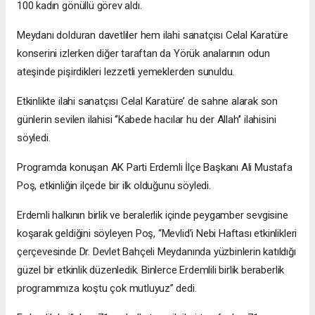
100 kadın gönüllü görev aldı.
Meydanı dolduran davetliler hem ilahi sanatçısı Celal Karatüre
konserini izlerken diğer taraftan da Yörük analarının odun
ateşinde pişirdikleri lezzetli yemeklerden sunuldu.
Etkinlikte ilahi sanatçısı Celal Karatüre’ de sahne alarak son
günlerin sevilen ilahisi ‘’Kabede hacılar hu der Allah’’ ilahisini
söyledi.
Programda konuşan AK Parti Erdemli İlçe Başkanı Ali Mustafa
Poş, etkinliğin ilçede bir ilk olduğunu söyledi.
Erdemli halkının birlik ve beralerlik içinde peygamber sevgisine
koşarak geldiğini söyleyen Poş, “Mevlid’i Nebi Haftası etkinlikleri
çerçevesinde Dr. Devlet Bahçeli Meydanında yüzbinlerin katıldığı
güzel bir etkinlik düzenledik. Binlerce Erdemlili birlik beraberlik
programımıza koştu çok mutluyuz’’ dedi.