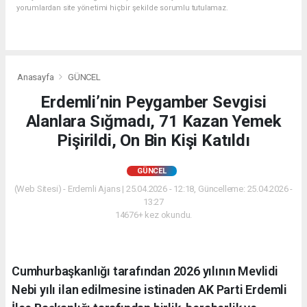
yorumlardan site yönetimi hiçbir şekilde sorumlu tutulamaz.
Anasayfa
GÜNCEL
Erdemli’nin Peygamber Sevgisi
Alanlara Sığmadı, 71 Kazan Yemek
Pişirildi, On Bin Kişi Katıldı
GÜNCEL
(Web Sitesi) - Erdemli Ajans | 25.04.2026 - 12:18, Güncelleme: 25.04.2026 -
13:27
14676+ kez okundu.
Cumhurbaşkanlığı tarafından 2026 yılının Mevlidi
Nebi yılı ilan edilmesine istinaden AK Parti Erdemli