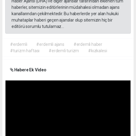
Haber Ajansı (DHA) ve diğer ajanslar tarafından eklenen tüm
haberler, sitemizin editörlerinin müdahalesi olmadan ajans
kanallarından çekilmektedir. Bu haberlerde yer alan hukuki
muhataplar haberi geçen ajanslar olup sitemizin hiç bir
editörü sorumlu tutulamaz...
#erdemli
#erdemli ajans
#erdemli haber
#turizm haftası
#erdemli turizm
#kızkalesi
Habere Ek Video