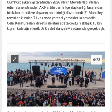
Cumhurbaşkanlığı tarafından 2026 yılının Mevlidi Nebi yılı ilan
edilmesine istinaden AK Parti Erdemli İlçe Başkanlığı tarafından
birlik, beraberlik ve dayanışma etkinliği düzenlendi. 71 Mahalleyi
temsilen kurulan 71 kazanda yöresel yemekler ikram edildi.
Celal Karatüre ilahi dinletisi ile alan adeta coştu. Yaklaşık 10 bin
kişinin katıldığı etkinlik Dr, Devlet Bahçeli Meydanında gerçekleşti.
4
/23