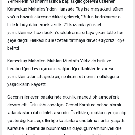
Yemeklerin hazırlanmasında baş aşçılık görevini üstlenen
Karayakup Mahallesi’nden Hanzade Taş ise meşakkatli süren
yoğun hazırlık sürecine dikkat çekerek, “Bütün kadınlarımızla
birlikte büyük bir emek verdik. 71 kazanda yöresel
yemeklerimizi hazırladık. Yorulduk ama ortaya çıkan tablo her
şeye değdi. Herkesi bu lezzetleri tatmaya davet ediyoruz” diye
belirtti.
Karayakup Mahallesi Muhtarı Mustafa Yıldız da birlik ve
beraberliğin dayanışmanın sağlandığı etkinliklerde yöresel
yemekleri odun ateşinde pişirip ikram etmenin mutluluğunu
yaşadıklarını kaydetti.
Gecenin ilerleyen saatlerinde etkinlik, manevi bir atmosferle
devam etti. Ünlü ilahi sanatçısı Cemal Karatüre sahne alarak
vatandaşlara ilahi dinletisi sundu. Özellikle çocukların yoğun ilgi
gösterdiği konser, etkinliğe katılanlara unutulmaz anlar yaşattı.
Karatüre, Erdemli’de bulunmaktan duyduğu memnuniyeti dile