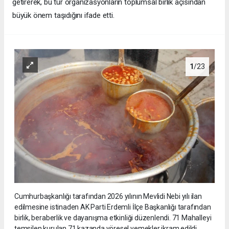
getirerek, bu tür organizasyonların toplumsal birlik açısından
büyük önem taşıdığını ifade etti.
1
/23
Cumhurbaşkanlığı tarafından 2026 yılının Mevlidi Nebi yılı ilan
edilmesine istinaden AK Parti Erdemli İlçe Başkanlığı tarafından
birlik, beraberlik ve dayanışma etkinliği düzenlendi. 71 Mahalleyi
temsilen kurulan 71 kazanda yöresel yemekler ikram edildi.