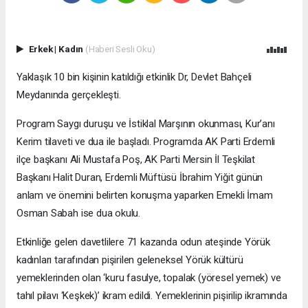
Erkek
|
Kadın
(Haberi Sesli Oku)
Yaklaşık 10 bin kişinin katıldığı etkinlik Dr, Devlet Bahçeli
Meydanında gerçekleşti.
Program Saygı duruşu ve İstiklal Marşının okunması, Kur’anı
Kerim tilaveti ve dua ile başladı. Programda AK Parti Erdemli
ilçe başkanı Ali Mustafa Poş, AK Parti Mersin İl Teşkilat
Başkanı Halit Duran, Erdemli Müftüsü İbrahim Yiğit günün
anlam ve önemini belirten konuşma yaparken Emekli İmam
Osman Sabah ise dua okulu.
Etkinliğe gelen davetlilere 71 kazanda odun ateşinde Yörük
kadınları tarafından pişirilen geleneksel Yörük kültürü
yemeklerinden olan ‘kuru fasulye, topalak (yöresel yemek) ve
tahıl pilavı ‘Keşkek)’ ikram edildi. Yemeklerinin pişirilip ikramında