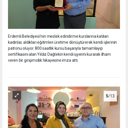
Erdemli Belediyesi’nin meslek edindirme kurslarına katılan
kadınlar, aldıkları eğitimleri üretime dönüştürerek kendi işlerinin
patronu oluyor. 800 saatlik kursu başarıyla tamamlayıp
sertifikasını alan Yıldız Dağtekin kendi işyerini kurarak ilham
veren bir girişimcilik hikayesine imza attı.
5
/13