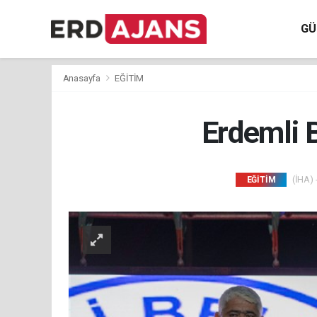
GÜ
Anasayfa
EĞİTİM
Erdemli 
(İHA) 
EĞİTİM