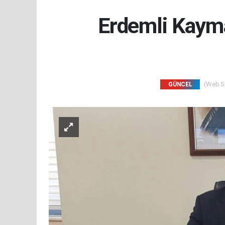
Erdemli Kaym
(Web Sit
GÜNCEL