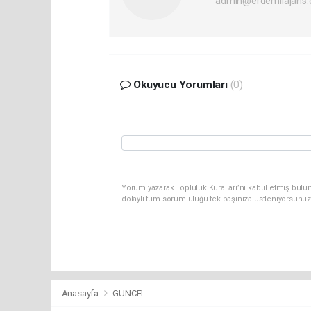
admin@erdemliajans.
Okuyucu Yorumları
(0)
Yorum yazarak Topluluk Kuralları’nı kabul etmiş bulun
dolaylı tüm sorumluluğu tek başınıza üstleniyorsunuz
Anasayfa
GÜNCEL