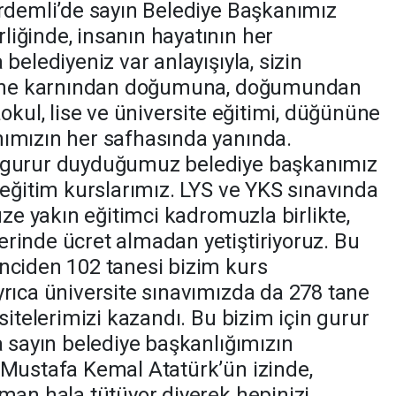
Erdemli’de sayın Belediye Başkanımız
iğinde, insanın hayatının her
belediyeniz var anlayışıyla, sizin
 anne karnından doğumuna, doğumundan
aokul, lise ve üniversite eğitimi, düğününe
ımızın her safhasında yanında.
e gurur duyduğumuz belediye başkanımız
 eğitim kurslarımız. LYS ve YKS sınavında
üze yakın eğitimci kadromuzla birlikte,
rinde ücret almadan yetiştiriyoruz. Bu
nciden 102 tanesi bizim kurs
yrıca üniversite sınavımızda da 278 tane
sitelerimizi kazandı. Bu bizim için gurur
a sayın belediye başkanlığımızın
 Mustafa Kemal Atatürk’ün izinde,
man hala tütüyor diyerek hepinizi