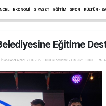
NCEL
EKONOMİ
SİYASET
EĞİTİM
SPOR
KÜLTÜR - S
Belediyesine Eğitime Des
- İhlas Haber Ajansı | 21.09.2022 - 00:00, Güncelleme: 21.09.2022 - 00:00
66