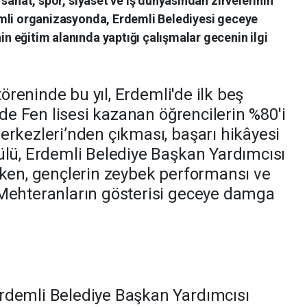
 sanat, spor, siyaset ve iş dünyasından zirvelerinin
nemli organizasyonda, Erdemli Belediyesi geceye
n eğitim alanında yaptığı çalışmalar gecenin ilgi
töreninde bu yıl, Erdemli'de ilk beş
'de Fen lisesi kazanan öğrencilerin %80'i
erkezleri’nden çıkması, başarı hikâyesi
ülü, Erdemli Belediye Başkan Yardımcısı
rken, gençlerin zeybek performansı ve
 Mehteranların gösterisi geceye damga
rdemli Belediye Başkan Yardımcısı