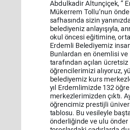
Abdulkadir Altunçiçek, “ 
Mükerrem Tollu’nun önderl
safhasında sizin yanınızda 
belediyeniz anlayışıyla,
okul öncesi eğitimine, ort
Erdemli Belediyemiz insan
Bunlardan en önemlisi v
tarafından açılan ücretsiz
öğrencilerimizi alıyoruz, y
belediyemiz kurs merkezle
yıl Erdemlimizde 132 öğre
merkezlerimizden çıktı. A
öğrencimiz prestijli üniver
tablosu. Bu vesileyle başt
önderliğinde ve ulu önder
toroslardaki çadırlarda du