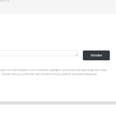
com.tr
Gönder
uyor ve erdemliajans.com.tr sitesine yaptığınız yorumunuzla ilgili doğrudan veya
. Yazılan tüm yorumlardan site yönetimi hiçbir şekilde sorumlu tutulamaz.