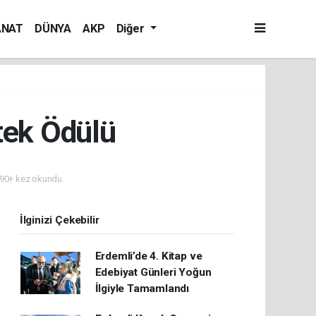
ANAT
DÜNYA
AKP
Diğer
tek Ödülü
90+ kez okundu.
İlginizi Çekebilir
Erdemli’de 4. Kitap ve
Edebiyat Günleri Yoğun
İlgiyle Tamamlandı