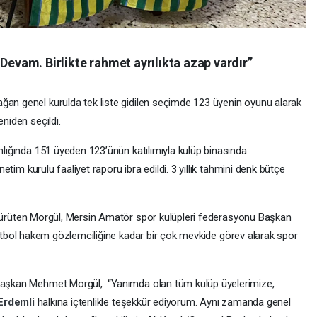
evam. Birlikte rahmet ayrılıkta azap vardır”
ğan genel kurulda tek liste gidilen seçimde 123 üyenin oyunu alarak
niden seçildi.
lığında 151 üyeden 123’ünün katılımıyla kulüp binasında
etim kurulu faaliyet raporu ibra edildi. 3 yıllık tahmini denk bütçe
la yürüten Morgül, Mersin Amatör spor kulüpleri federasyonu Başkan
e futbol hakem gözlemciliğine kadar bir çok mevkide görev alarak spor
aşkan Mehmet Morgül, “Yanımda olan tüm kulüp üyelerimize,
Erdemli
halkına içtenlikle teşekkür ediyorum. Aynı zamanda genel