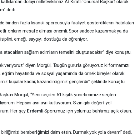
kılardan dolayı milletvekilimiz Ali Kıratlı ‘Onursal Başkan’ olarak
um” dedi.
de binden fazla lisanslı sporcusuyla faaliyet gösterdiklerini hatırlatan
metli, onların mesafe alması önemli. Spor sadece kazanmak ya da
siplini, emeği, saygıyı, dostluğu da öğreniyor.
a atacakları sağlam adımların temelini oluşturacaktır” diye konuştu.
mek veriyoruz” diyen Morgül, “Bugün gururla görüyoruz ki formamızı
, eğitim hayatında ve sosyal yaşamında da örnek bireyler olarak
ğımız kupalar kadar, kazandırdığımız gençlerdir” şeklinde konuştu.
aşkan Morgül, “Yeni seçilen 51 kişilik yönetimimize seçilen
iyorum. Hepsini ayrı ayrı kutluyorum. Sizin gibi değerli yol
orum. Her şey
Erdemli
Sporumuz için yolumuz bahtımız açık olsun.
 birliğimizi beraberliğimizi daim etsin. Durmak yok yola devam” dedi.