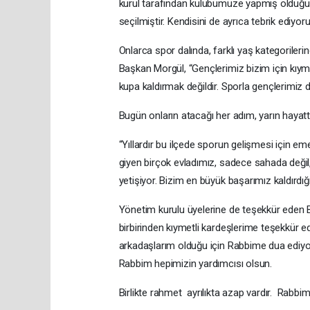
kurul tarafından kulübümüze yapmış olduğu kat
seçilmiştir. Kendisini de ayrıca tebrik ediyor
Onlarca spor dalında, farklı yaş kategorilerin
Başkan Morgül, “Gençlerimiz bizim için kıy
kupa kaldırmak değildir. Sporla gençlerimiz di
Bugün onların atacağı her adım, yarın hayatt
“Yıllardır bu ilçede sporun gelişmesi için e
giyen birçok evladımız, sadece sahada değil
yetişiyor. Bizim en büyük başarımız kaldırdı
Yönetim kurulu üyelerine de teşekkür eden B
birbirinden kıymetli kardeşlerime teşekkür ed
arkadaşlarım olduğu için Rabbime dua ediy
Rabbim hepimizin yardımcısı olsun.
Birlikte rahmet ayrılıkta azap vardır. Rabbim