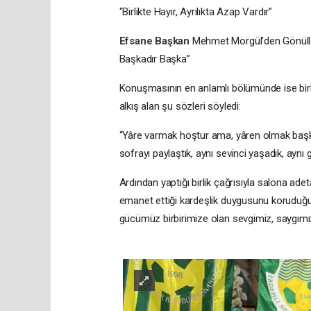
"Birlikte Hayır, Ayrılıkta Azap Vardır”
Efsane Başkan
Mehmet Morgül’den Gönüll
Başkadır Başka”
Konuşmasının en anlamlı bölümünde ise birl
alkış alan şu sözleri söyledi:
“Yâre varmak hoştur ama, yâren olmak başka
sofrayı paylaştık, aynı sevinci yaşadık, aynı g
Ardından yaptığı birlik çağrısıyla salona adeta
emanet ettiği kardeşlik duygusunu koruduğ
gücümüz birbirimize olan sevgimiz, saygımız 