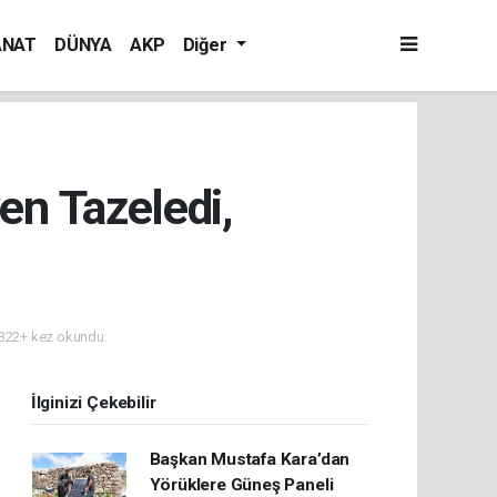
ANAT
DÜNYA
AKP
Diğer
n Tazeledi,
322+ kez okundu.
İlginizi Çekebilir
Başkan Mustafa Kara’dan
Yörüklere Güneş Paneli