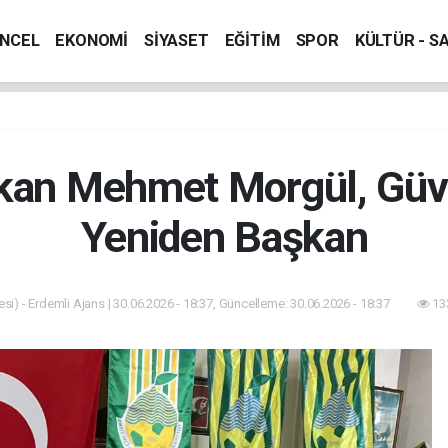
NCEL
EKONOMİ
SİYASET
EĞİTİM
SPOR
KÜLTÜR - S
kan Mehmet Morgül, Güve
Yeniden Başkan
si) - Erdemli Ajans | 30.06.2026 - 18:37, Güncelleme: 30.06.2026 - 18:37
13