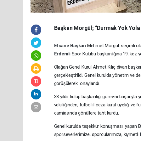
Başkan Morgül; “Durmak Yok Yola D
Efsane Başkan
Mehmet Morgül, seçimli ola
Erdemli
Spor Kulübü başkanlığına 19. kez ye
Olağan Genel Kurul Ahmet Kılıç divan başkan
gerçekleştirildi. Genel kurulda yönetim ve den
görüşülerek onaylandı.
38 yıldır kulüp başkanlığı görevini başarıy
vekilliğinden, futbol il ceza kurul üyeliği v
camiasında gönüllere taht kurdu.
Genel kurulda teşekkür konuşması yapan B
sporseverlerimize, sporcularımıza, kıymetli