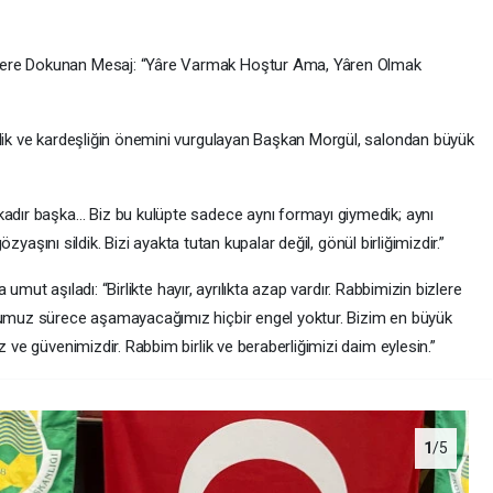
ere Dokunan Mesaj: “Yâre Varmak Hoştur Ama, Yâren Olmak
ik ve kardeşliğin önemini vurgulayan Başkan Morgül, salondan büyük
dır başka… Biz bu kulüpte sadece aynı formayı giymedik; aynı
özyaşını sildik. Bizi ayakta tutan kupalar değil, gönül birliğimizdir.”
 umut aşıladı: “Birlikte hayır, ayrılıkta azap vardır. Rabbimizin bizlere
umuz sürece aşamayacağımız hiçbir engel yoktur. Bizim en büyük
ve güvenimizdir. Rabbim birlik ve beraberliğimizi daim eylesin.”
1
/5