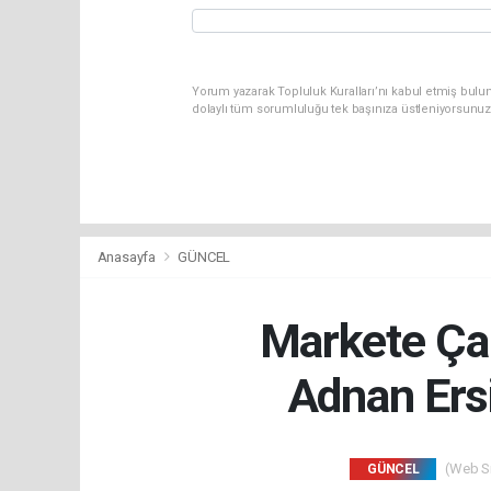
Yorum yazarak Topluluk Kuralları’nı kabul etmiş bulun
dolaylı tüm sorumluluğu tek başınıza üstleniyorsunuz
Anasayfa
GÜNCEL
Markete Çam
Adnan Ersi
(Web Sit
GÜNCEL