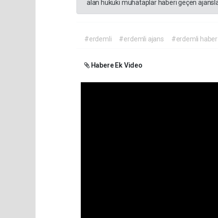
alan hukuki muhataplar haberi geçen ajanslar
#erdemli
#erdemli ajans
#erdemli haber
Habere Ek Video