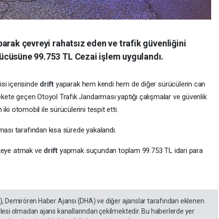
parak çevreyi rahatsız eden ve trafik güvenliğini
rücüsüne 99.753 TL Cezai işlem uygulandı.
isi içerisinde
drift
yaparak hem kendi hem de diğer sürücülerin can
arekete geçen Otoyol Trafik Jandarması yaptığı çalışmalar ve güvenlik
 iki otomobil ile sürücülerini tespit etti.
ası tarafından kısa sürede yakalandı.
likeye atmak ve
drift
yapmak suçundan toplam 99.753 TL idari para
A), Demirören Haber Ajansı (DHA) ve diğer ajanslar tarafından eklenen
lesi olmadan ajans kanallarından çekilmektedir. Bu haberlerde yer