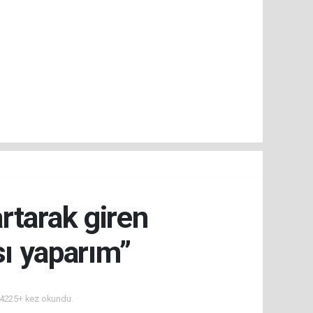
rtarak giren
sı yaparım”
4225+ kez okundu.