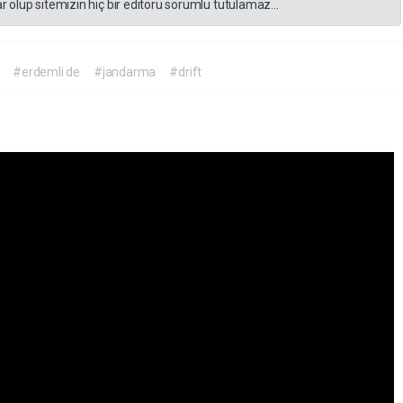
 olup sitemizin hiç bir editörü sorumlu tutulamaz...
#erdemli de
#jandarma
#drift