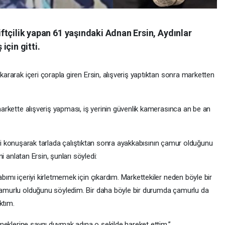
iftçilik yapan 61 yaşındaki Adnan Ersin, Aydınlar
için gitti.
ararak içeri çorapla giren Ersin, alışveriş yaptıktan sonra marketten
arkette alışveriş yapması, iş yerinin güvenlik kamerasınca an be an
lgili konuşarak tarlada çalıştıktan sonra ayakkabısının çamur olduğunu
i anlatan Ersin, şunları söyledi:
ımı içeriyi kirletmemek için çıkardım. Markettekiler neden böyle bir
çamurlu olduğunu söyledim. Bir daha böyle bir durumda çamurlu da
ktım.
emeklerine saygı duymak adına o şekilde hareket ettim.’’