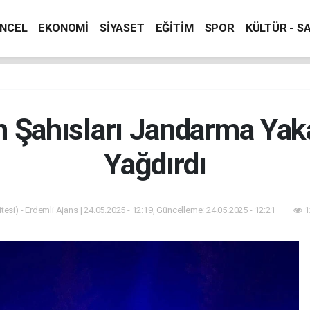
NCEL
EKONOMİ
SİYASET
EĞİTİM
SPOR
KÜLTÜR - S
n Şahısları Jandarma Yak
Yağdırdı
esi) - Erdemli Ajans | 24.05.2025 - 12:19, Güncelleme: 24.05.2025 - 12:21
1