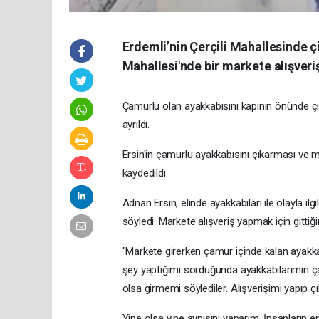
Erdemli’nin Çerçili Mahallesinde ç
Mahallesi'nde bir markete alışveriş 
Çamurlu olan ayakkabısını kapının önünde çık
ayrıldı.
Ersin'in çamurlu ayakkabısını çıkarması ve m
kaydedildi.
Adnan Ersin, elinde ayakkabıları ile olayla i
söyledi. Markete alışveriş yapmak için gittiğin
"Markete girerken çamur içinde kalan ayakkab
şey yaptığımı sorduğunda ayakkabılarımın 
olsa girmemi söylediler. Alışverişimi yapıp çı
Yine olsa yine aynısını yaparım. İnsanların 