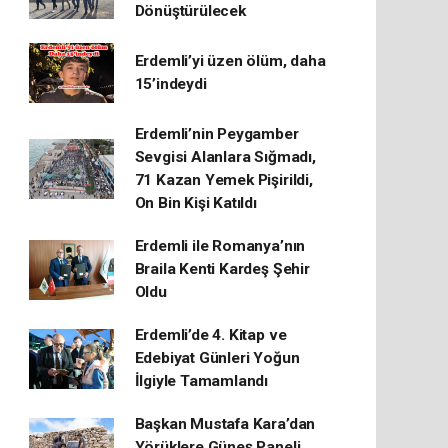
Dönüştürülecek
Erdemli’yi üzen ölüm, daha
15’indeydi
Erdemli’nin Peygamber
Sevgisi Alanlara Sığmadı,
71 Kazan Yemek Pişirildi,
On Bin Kişi Katıldı
Erdemli ile Romanya’nın
Braila Kenti Kardeş Şehir
Oldu
Erdemli’de 4. Kitap ve
Edebiyat Günleri Yoğun
İlgiyle Tamamlandı
Başkan Mustafa Kara’dan
Yörüklere Güneş Paneli