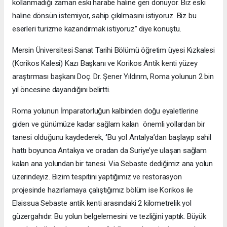
kollanmadığı zaman eski harabe haline geri dönüyor. Biz eski
haline dönsün istemiyor, sahip çıkılmasını istiyoruz. Biz bu
eserleri turizme kazandırmak istiyoruz’’ diye konuştu.
Mersin Üniversitesi Sanat Tarihi Bölümü öğretim üyesi Kızkalesi
(Korikos Kalesi) Kazı Başkanı ve Korikos Antik kenti yüzey
araştırması başkanı Doç. Dr. Şener Yıldırım, Roma yolunun 2 bin
yıl öncesine dayandığını belirtti.
Roma yolunun İmparatorluğun kalbinden doğu eyaletlerine
giden ve günümüze kadar sağlam kalan önemli yollardan bir
tanesi olduğunu kaydederek, ‘’Bu yol Antalya’dan başlayıp sahil
hattı boyunca Antakya ve oradan da Suriye’ye ulaşan sağlam
kalan ana yolundan bir tanesi. Via Sebaste dediğimiz ana yolun
üzerindeyiz. Bizim tespitini yaptığımız ve restorasyon
projesinde hazırlamaya çalıştığımız bölüm ise Korikos ile
Elaissua Sebaste antik kenti arasındaki 2 kilometrelik yol
güzergahıdır. Bu yolun belgelemesini ve tezliğini yaptık. Büyük