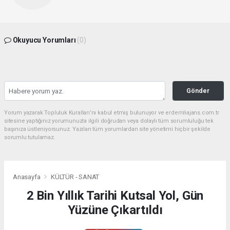
Okuyucu Yorumları
(0)
Gönder
Yorum yazarak Topluluk Kuralları’nı kabul etmiş bulunuyor ve erdemliajans.com.tr
sitesine yaptığınız yorumunuzla ilgili doğrudan veya dolaylı tüm sorumluluğu tek
başınıza üstleniyorsunuz. Yazılan tüm yorumlardan site yönetimi hiçbir şekilde
sorumlu tutulamaz.
Anasayfa
KÜLTÜR - SANAT
2 Bin Yıllık Tarihi Kutsal Yol, Gün
Yüzüne Çıkartıldı