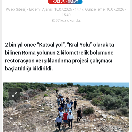
KÜLTÜR - SANAT
(Web Sitesi) - Erdemli Ajans | 10.07.2026 - 14:47, Güncelleme: 10.07.2026 -
15:49
8597 kez okundu.
2 bin yıl önce ‘’Kutsal yol’’, “Kral Yolu” olarak ta
bilinen Roma yolunun 2 kilometrelik bölümüne
restorasyon ve ışıklandırma projesi çalışması
başlatıldığı bildirildi.