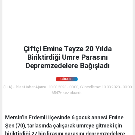
Çiftçi Emine Teyze 20 Yılda
Biriktirdiği Umre Parasını
Depremzedelere Bağışladı
GÜNCEL
(İHA) - İhlas Haber Ajansı | 10.03.2023 - 00:00, Güncelleme: 10.03.2023 - 00:00
6547+ kez okundu.
Mersin’in Erdemli ilçesinde 6 çocuk annesi Emine
Şen (70), tarlasında çalışarak umreye gitmek için
biriktirdiği 27 bin lirasını parasını depremzedelere