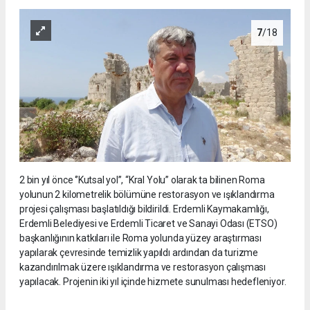
7
/18
2 bin yıl önce ‘’Kutsal yol’’, “Kral Yolu” olarak ta bilinen Roma
yolunun 2 kilometrelik bölümüne restorasyon ve ışıklandırma
projesi çalışması başlatıldığı bildirildi. Erdemli Kaymakamlığı,
Erdemli Belediyesi ve Erdemli Ticaret ve Sanayi Odası (ETSO)
başkanlığının katkıları ile Roma yolunda yüzey araştırması
yapılarak çevresinde temizlik yapıldı ardından da turizme
kazandırılmak üzere ışıklandırma ve restorasyon çalışması
yapılacak. Projenin iki yıl içinde hizmete sunulması hedefleniyor.