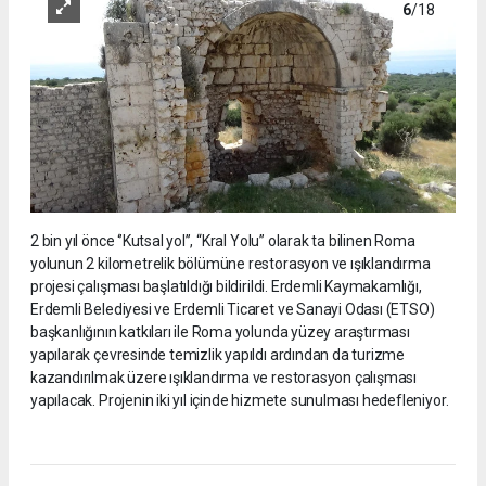
6
/18
2 bin yıl önce ‘’Kutsal yol’’, “Kral Yolu” olarak ta bilinen Roma
yolunun 2 kilometrelik bölümüne restorasyon ve ışıklandırma
projesi çalışması başlatıldığı bildirildi. Erdemli Kaymakamlığı,
Erdemli Belediyesi ve Erdemli Ticaret ve Sanayi Odası (ETSO)
başkanlığının katkıları ile Roma yolunda yüzey araştırması
yapılarak çevresinde temizlik yapıldı ardından da turizme
kazandırılmak üzere ışıklandırma ve restorasyon çalışması
yapılacak. Projenin iki yıl içinde hizmete sunulması hedefleniyor.