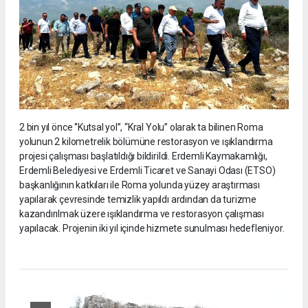
2 bin yıl önce ‘’Kutsal yol’’, “Kral Yolu” olarak ta bilinen Roma
yolunun 2 kilometrelik bölümüne restorasyon ve ışıklandırma
projesi çalışması başlatıldığı bildirildi. Erdemli Kaymakamlığı,
Erdemli Belediyesi ve Erdemli Ticaret ve Sanayi Odası (ETSO)
başkanlığının katkıları ile Roma yolunda yüzey araştırması
yapılarak çevresinde temizlik yapıldı ardından da turizme
kazandırılmak üzere ışıklandırma ve restorasyon çalışması
yapılacak. Projenin iki yıl içinde hizmete sunulması hedefleniyor.