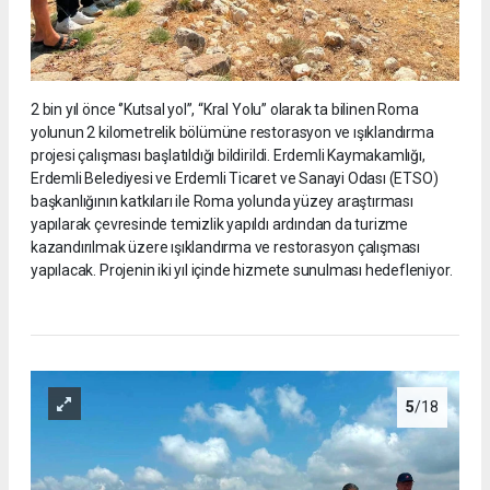
2 bin yıl önce ‘’Kutsal yol’’, “Kral Yolu” olarak ta bilinen Roma
yolunun 2 kilometrelik bölümüne restorasyon ve ışıklandırma
projesi çalışması başlatıldığı bildirildi. Erdemli Kaymakamlığı,
Erdemli Belediyesi ve Erdemli Ticaret ve Sanayi Odası (ETSO)
başkanlığının katkıları ile Roma yolunda yüzey araştırması
yapılarak çevresinde temizlik yapıldı ardından da turizme
kazandırılmak üzere ışıklandırma ve restorasyon çalışması
yapılacak. Projenin iki yıl içinde hizmete sunulması hedefleniyor.
5
/18