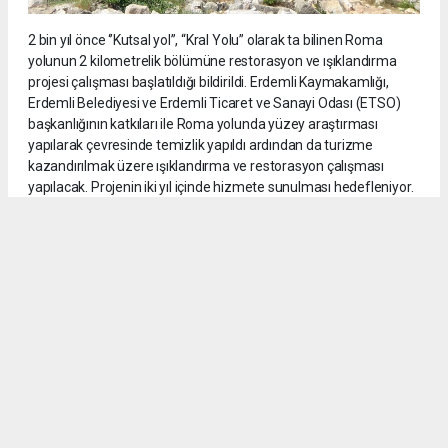
2 bin yıl önce ‘’Kutsal yol’’, “Kral Yolu” olarak ta bilinen Roma
yolunun 2 kilometrelik bölümüne restorasyon ve ışıklandırma
projesi çalışması başlatıldığı bildirildi. Erdemli Kaymakamlığı,
Erdemli Belediyesi ve Erdemli Ticaret ve Sanayi Odası (ETSO)
başkanlığının katkıları ile Roma yolunda yüzey araştırması
yapılarak çevresinde temizlik yapıldı ardından da turizme
kazandırılmak üzere ışıklandırma ve restorasyon çalışması
yapılacak. Projenin iki yıl içinde hizmete sunulması hedefleniyor.
14
/18