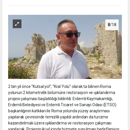
8
/18
2 bin yıl önce ‘’Kutsal yol’’, “Kral Yolu” olarak ta bilinen Roma
yolunun 2 kilometrelik bölümüne restorasyon ve ışıklandırma
projesi çalışması başlatıldığı bildirildi. Erdemli Kaymakamlığı,
Erdemli Belediyesi ve Erdemli Ticaret ve Sanayi Odası (ETSO)
başkanlığının katkıları ile Roma yolunda yüzey araştırması
yapılarak çevresinde temizlik yapıldı ardından da turizme
kazandırılmak üzere ışıklandırma ve restorasyon çalışması
yapılacak. Projenin iki yıl içinde hizmete sunulması hedefleniyor.