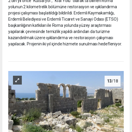
2 bin yıl önce ‘’Kutsal yol’’, “Kral Yolu” olarak ta bilinen Roma
yolunun 2 kilometrelik bölümüne restorasyon ve ışıklandırma
projesi çalışması başlatıldığı bildirildi. Erdemli Kaymakamlığı,
Erdemli Belediyesi ve Erdemli Ticaret ve Sanayi Odası (ETSO)
başkanlığının katkıları ile Roma yolunda yüzey araştırması
yapılarak çevresinde temizlik yapıldı ardından da turizme
kazandırılmak üzere ışıklandırma ve restorasyon çalışması
yapılacak. Projenin iki yıl içinde hizmete sunulması hedefleniyor.
13
/18