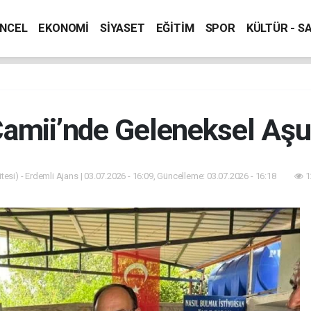
NCEL
EKONOMİ
SİYASET
EĞİTİM
SPOR
KÜLTÜR - S
amii’nde Geleneksel Aşu
esi) - Erdemli Ajans | 03.07.2026 - 16:09, Güncelleme: 03.07.2026 - 16:18
1