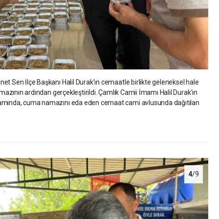
et Sen İlçe Başkanı Halil Durak’ın cemaatle birlikte geleneksel hale
amazının ardından gerçekleştirildi. Çamlık Camii İmamı Halil Durak’ın
kramında, cuma namazını eda eden cemaat cami avlusunda dağıtılan
4
/9