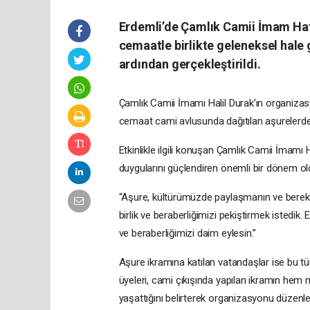
Erdemli’de Çamlık Camii İmam Hatib
cemaatle birlikte geleneksel hale 
ardından gerçekleştirildi.
Çamlık Camii İmamı Halil Durak’ın organiza
cemaat cami avlusunda dağıtılan aşurelerden
Etkinlikle ilgili konuşan Çamlık Camii İmam
duygularını güçlendiren önemli bir dönem old
“Aşure, kültürümüzde paylaşmanın ve berek
birlik ve beraberliğimizi pekiştirmek istedi
ve beraberliğimizi daim eylesin.”
Aşure ikramına katılan vatandaşlar ise bu tür
üyeleri, cami çıkışında yapılan ikramın hem
yaşattığını belirterek organizasyonu düze