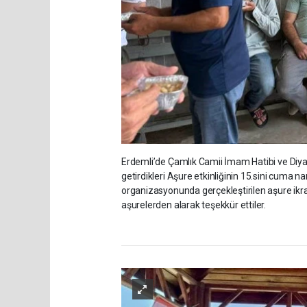
Erdemli’de Çamlık Camii İmam Hatibi ve Diyan
getirdikleri Aşure etkinliğinin 15.sini cuma n
organizasyonunda gerçekleştirilen aşure i
aşurelerden alarak teşekkür ettiler.