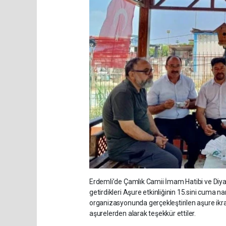
Erdemli’de Çamlık Camii İmam Hatibi ve Diyan
getirdikleri Aşure etkinliğinin 15.sini cuma n
organizasyonunda gerçekleştirilen aşure i
aşurelerden alarak teşekkür ettiler.