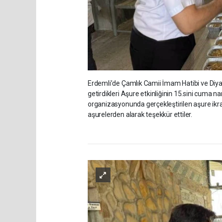
Erdemli’de Çamlık Camii İmam Hatibi ve Diyan
getirdikleri Aşure etkinliğinin 15.sini cuma n
organizasyonunda gerçekleştirilen aşure i
aşurelerden alarak teşekkür ettiler.