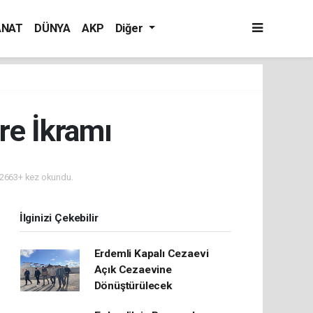
ANAT
DÜNYA
AKP
Diğer
re İkramı
2663+ kez okundu.
İlginizi Çekebilir
Erdemli Kapalı Cezaevi
Açık Cezaevine
Dönüştürülecek