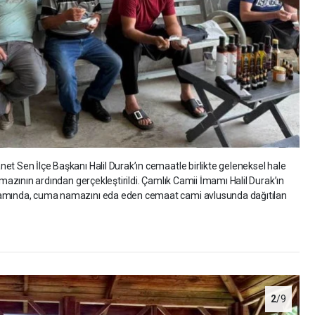
et Sen İlçe Başkanı Halil Durak’ın cemaatle birlikte geleneksel hale
amazının ardından gerçekleştirildi. Çamlık Camii İmamı Halil Durak’ın
kramında, cuma namazını eda eden cemaat cami avlusunda dağıtılan
2
/9