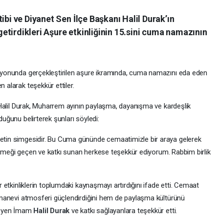
i ve Diyanet Sen İlçe Başkanı Halil Durak’ın
getirdikleri Aşure etkinliğinin 15.sini cuma namazının
syonunda gerçekleştirilen aşure ikramında, cuma namazını eda eden
 alarak teşekkür ettiler.
ı Halil Durak, Muharrem ayının paylaşma, dayanışma ve kardeşlik
uğunu belirterek şunları söyledi:
etin simgesidir. Bu Cuma gününde cemaatimizle bir araya gelerek
k. Emeği geçen ve katkı sunan herkese teşekkür ediyorum. Rabbim birlik
 etkinliklerin toplumdaki kaynaşmayı artırdığını ifade etti. Cemaat
 manevi atmosferi güçlendirdiğini hem de paylaşma kültürünü
nleyen İmam
Halil Durak
ve katkı sağlayanlara teşekkür etti.