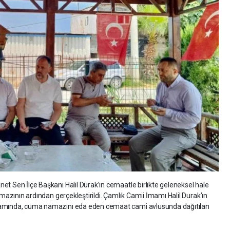
et Sen İlçe Başkanı Halil Durak’ın cemaatle birlikte geleneksel hale
amazının ardından gerçekleştirildi. Çamlık Camii İmamı Halil Durak’ın
kramında, cuma namazını eda eden cemaat cami avlusunda dağıtılan