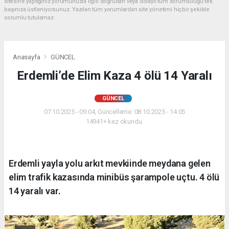
sitesine yaptığınız yorumunuzla ilgili doğrudan veya dolaylı tüm sorumluluğu tek
başınıza üstleniyorsunuz. Yazılan tüm yorumlardan site yönetimi hiçbir şekilde
sorumlu tutulamaz.
Anasayfa
GÜNCEL
Erdemli’de Elim Kaza 4 ölü 14 Yaralı
GÜNCEL
07.10.2025 - 09:04, Güncelleme: 08.10.2025 - 14:05
14941+ kez okundu.
Erdemli yayla yolu arkıt mevkiinde meydana gelen
elim trafik kazasında minibüs şarampole uçtu. 4 ölü
14 yaralı var.