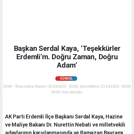
Başkan Serdal Kaya, ‘Teşekkürler
Erdemli’m. Doğru Zaman, Doğru
Adam’
GÜNCEL
(İHA) - İhlas Haber Ajansı | 25.04.2023 - 00:00, Güncelleme: 25.04.2023 - 00:00
6655+ kez okundu.
AK Parti Erdemli İlçe Başkanı Serdal Kaya, Hazine
ve Maliye Bakanı Dr. Nurettin Nebati ve milletvekili
adaylarının karşılanmasında ve Ramazan Bayramı