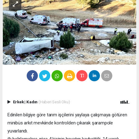
Erkek
|
Kadın
(Haberi Sesli Oku)
Edinilen bilgiye göre tarım işçilerini yaylaya çalışmaya götüren
minibüs arkıt mevkiinde kontrolden çıkarak şarampole
yuvarlandı.
ilk belirlemelere göre 4 kişinin hayatını kaybettiği, 14 yaralı