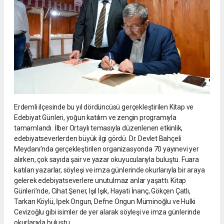
Erdemli ilçesinde bu yıl dördüncüsü gerçekleştirilen Kitap ve
Edebiyat Günleri, yoğun katılım ve zengin programıyla
tamamlandı. İlber Ortaylı temasıyla düzenlenen etkinlik,
edebiyatseverlerden büyük ilgi gördü. Dr. Devlet Bahçeli
Meydanı’nda gerçekleştirilen organizasyonda 70 yayınevi yer
alırken, çok sayıda şair ve yazar okuyucularıyla buluştu. Fuara
katılan yazarlar, söyleşi ve imza günlerinde okurlarıyla bir araya
gelerek edebiyatseverlere unutulmaz anlar yaşattı. Kitap
Günleri’nde, Cihat Şener, Işıl Işık, Hayati İnanç, Gökçen Çatlı,
Tarkan Köylü, İpek Ongun, Defne Ongun Müminoğlu ve Hulki
Cevizoğlu gibi isimler de yer alarak söyleşi ve imza günlerinde
okurlarıyla buluştu.