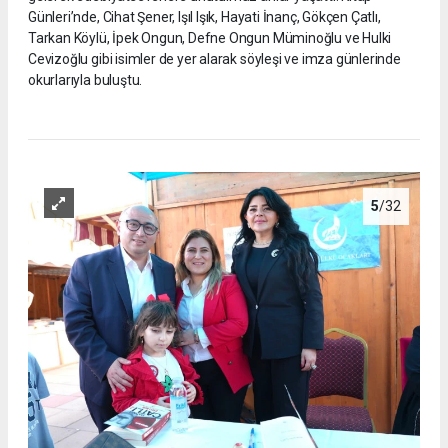
Günleri’nde, Cihat Şener, Işıl Işık, Hayati İnanç, Gökçen Çatlı,
Tarkan Köylü, İpek Ongun, Defne Ongun Müminoğlu ve Hulki
Cevizoğlu gibi isimler de yer alarak söyleşi ve imza günlerinde
okurlarıyla buluştu.
5
/32