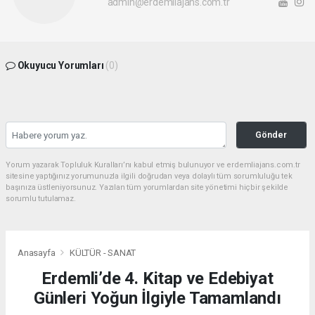
admin@erdemliajans.com.tr
Okuyucu Yorumları
(0)
Gönder
Yorum yazarak Topluluk Kuralları’nı kabul etmiş bulunuyor ve erdemliajans.com.tr
sitesine yaptığınız yorumunuzla ilgili doğrudan veya dolaylı tüm sorumluluğu tek
başınıza üstleniyorsunuz. Yazılan tüm yorumlardan site yönetimi hiçbir şekilde
sorumlu tutulamaz.
Anasayfa
KÜLTÜR - SANAT
Erdemli’de 4. Kitap ve Edebiyat
Günleri Yoğun İlgiyle Tamamlandı