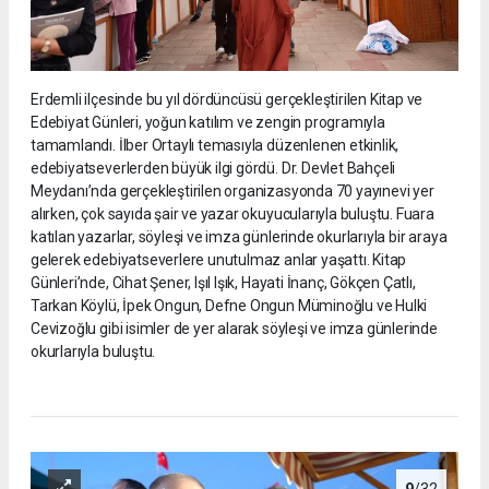
Erdemli ilçesinde bu yıl dördüncüsü gerçekleştirilen Kitap ve
Edebiyat Günleri, yoğun katılım ve zengin programıyla
tamamlandı. İlber Ortaylı temasıyla düzenlenen etkinlik,
edebiyatseverlerden büyük ilgi gördü. Dr. Devlet Bahçeli
Meydanı’nda gerçekleştirilen organizasyonda 70 yayınevi yer
alırken, çok sayıda şair ve yazar okuyucularıyla buluştu. Fuara
katılan yazarlar, söyleşi ve imza günlerinde okurlarıyla bir araya
gelerek edebiyatseverlere unutulmaz anlar yaşattı. Kitap
Günleri’nde, Cihat Şener, Işıl Işık, Hayati İnanç, Gökçen Çatlı,
Tarkan Köylü, İpek Ongun, Defne Ongun Müminoğlu ve Hulki
Cevizoğlu gibi isimler de yer alarak söyleşi ve imza günlerinde
okurlarıyla buluştu.
9
/32