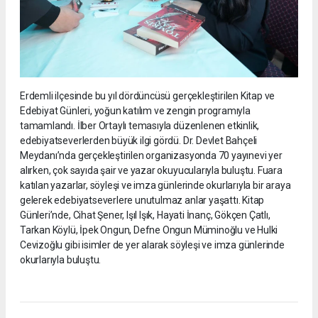
Erdemli ilçesinde bu yıl dördüncüsü gerçekleştirilen Kitap ve
Edebiyat Günleri, yoğun katılım ve zengin programıyla
tamamlandı. İlber Ortaylı temasıyla düzenlenen etkinlik,
edebiyatseverlerden büyük ilgi gördü. Dr. Devlet Bahçeli
Meydanı’nda gerçekleştirilen organizasyonda 70 yayınevi yer
alırken, çok sayıda şair ve yazar okuyucularıyla buluştu. Fuara
katılan yazarlar, söyleşi ve imza günlerinde okurlarıyla bir araya
gelerek edebiyatseverlere unutulmaz anlar yaşattı. Kitap
Günleri’nde, Cihat Şener, Işıl Işık, Hayati İnanç, Gökçen Çatlı,
Tarkan Köylü, İpek Ongun, Defne Ongun Müminoğlu ve Hulki
Cevizoğlu gibi isimler de yer alarak söyleşi ve imza günlerinde
okurlarıyla buluştu.