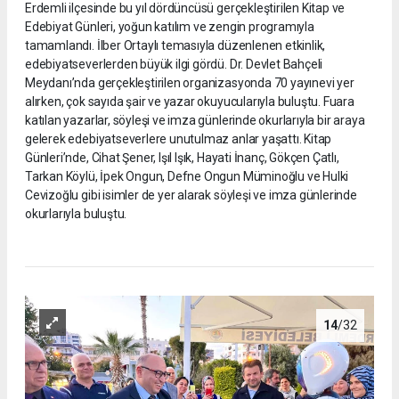
Erdemli ilçesinde bu yıl dördüncüsü gerçekleştirilen Kitap ve
Edebiyat Günleri, yoğun katılım ve zengin programıyla
tamamlandı. İlber Ortaylı temasıyla düzenlenen etkinlik,
edebiyatseverlerden büyük ilgi gördü. Dr. Devlet Bahçeli
Meydanı’nda gerçekleştirilen organizasyonda 70 yayınevi yer
alırken, çok sayıda şair ve yazar okuyucularıyla buluştu. Fuara
katılan yazarlar, söyleşi ve imza günlerinde okurlarıyla bir araya
gelerek edebiyatseverlere unutulmaz anlar yaşattı. Kitap
Günleri’nde, Cihat Şener, Işıl Işık, Hayati İnanç, Gökçen Çatlı,
Tarkan Köylü, İpek Ongun, Defne Ongun Müminoğlu ve Hulki
Cevizoğlu gibi isimler de yer alarak söyleşi ve imza günlerinde
okurlarıyla buluştu.
14
/32