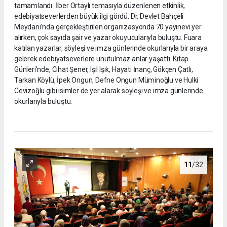
tamamlandı. İlber Ortaylı temasıyla düzenlenen etkinlik,
edebiyatseverlerden büyük ilgi gördü. Dr. Devlet Bahçeli
Meydanı’nda gerçekleştirilen organizasyonda 70 yayınevi yer
alırken, çok sayıda şair ve yazar okuyucularıyla buluştu. Fuara
katılan yazarlar, söyleşi ve imza günlerinde okurlarıyla bir araya
gelerek edebiyatseverlere unutulmaz anlar yaşattı. Kitap
Günleri’nde, Cihat Şener, Işıl Işık, Hayati İnanç, Gökçen Çatlı,
Tarkan Köylü, İpek Ongun, Defne Ongun Müminoğlu ve Hulki
Cevizoğlu gibi isimler de yer alarak söyleşi ve imza günlerinde
okurlarıyla buluştu.
11
/32