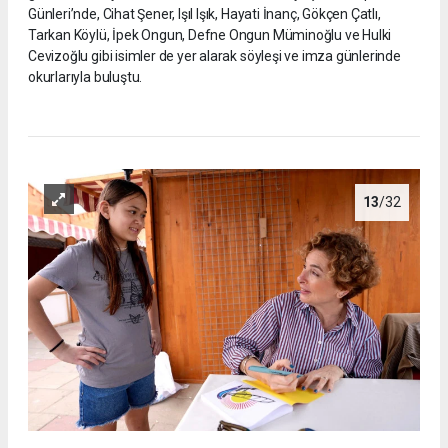
Günleri’nde, Cihat Şener, Işıl Işık, Hayati İnanç, Gökçen Çatlı,
Tarkan Köylü, İpek Ongun, Defne Ongun Müminoğlu ve Hulki
Cevizoğlu gibi isimler de yer alarak söyleşi ve imza günlerinde
okurlarıyla buluştu.
13
/32