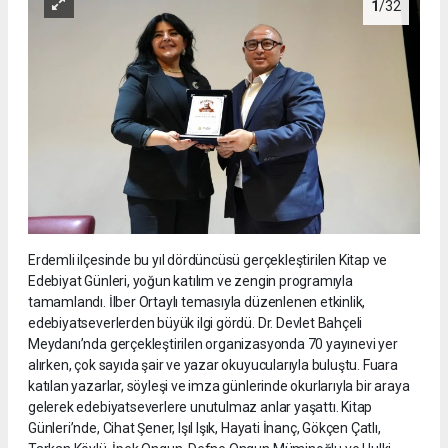
1
/32
Erdemli ilçesinde bu yıl dördüncüsü gerçekleştirilen Kitap ve
Edebiyat Günleri, yoğun katılım ve zengin programıyla
tamamlandı. İlber Ortaylı temasıyla düzenlenen etkinlik,
edebiyatseverlerden büyük ilgi gördü. Dr. Devlet Bahçeli
Meydanı’nda gerçekleştirilen organizasyonda 70 yayınevi yer
alırken, çok sayıda şair ve yazar okuyucularıyla buluştu. Fuara
katılan yazarlar, söyleşi ve imza günlerinde okurlarıyla bir araya
gelerek edebiyatseverlere unutulmaz anlar yaşattı. Kitap
Günleri’nde, Cihat Şener, Işıl Işık, Hayati İnanç, Gökçen Çatlı,