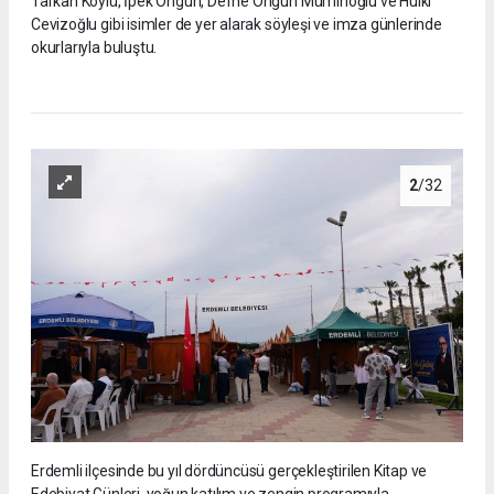
Tarkan Köylü, İpek Ongun, Defne Ongun Müminoğlu ve Hulki
Cevizoğlu gibi isimler de yer alarak söyleşi ve imza günlerinde
okurlarıyla buluştu.
2
/32
Erdemli ilçesinde bu yıl dördüncüsü gerçekleştirilen Kitap ve