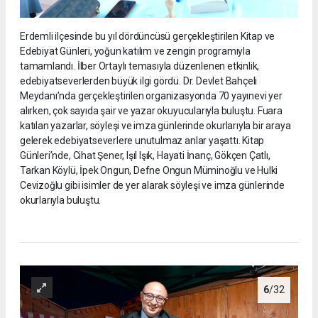
Erdemli ilçesinde bu yıl dördüncüsü gerçekleştirilen Kitap ve
Edebiyat Günleri, yoğun katılım ve zengin programıyla
tamamlandı. İlber Ortaylı temasıyla düzenlenen etkinlik,
edebiyatseverlerden büyük ilgi gördü. Dr. Devlet Bahçeli
Meydanı’nda gerçekleştirilen organizasyonda 70 yayınevi yer
alırken, çok sayıda şair ve yazar okuyucularıyla buluştu. Fuara
katılan yazarlar, söyleşi ve imza günlerinde okurlarıyla bir araya
gelerek edebiyatseverlere unutulmaz anlar yaşattı. Kitap
Günleri’nde, Cihat Şener, Işıl Işık, Hayati İnanç, Gökçen Çatlı,
Tarkan Köylü, İpek Ongun, Defne Ongun Müminoğlu ve Hulki
Cevizoğlu gibi isimler de yer alarak söyleşi ve imza günlerinde
okurlarıyla buluştu.
6
/32