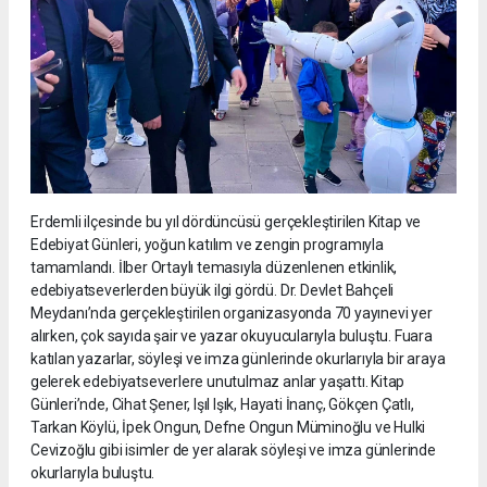
Erdemli ilçesinde bu yıl dördüncüsü gerçekleştirilen Kitap ve
Edebiyat Günleri, yoğun katılım ve zengin programıyla
tamamlandı. İlber Ortaylı temasıyla düzenlenen etkinlik,
edebiyatseverlerden büyük ilgi gördü. Dr. Devlet Bahçeli
Meydanı’nda gerçekleştirilen organizasyonda 70 yayınevi yer
alırken, çok sayıda şair ve yazar okuyucularıyla buluştu. Fuara
katılan yazarlar, söyleşi ve imza günlerinde okurlarıyla bir araya
gelerek edebiyatseverlere unutulmaz anlar yaşattı. Kitap
Günleri’nde, Cihat Şener, Işıl Işık, Hayati İnanç, Gökçen Çatlı,
Tarkan Köylü, İpek Ongun, Defne Ongun Müminoğlu ve Hulki
Cevizoğlu gibi isimler de yer alarak söyleşi ve imza günlerinde
okurlarıyla buluştu.