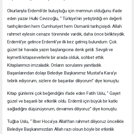
Okurlarıyla Erdemli’de buluştuğu için memnun olduğunu ifade
eden yazar Hulki Cevizoğlu, “ Türkiye’nin yetiştirdiği en değerli
tarihçilerden hem Cumhuriyet hem Osmanlı tarihçisiydi. Allah
rahmet eylesin cenaze töreninde vardık, daha önce birlikteydik.
Erdemli’ye gelince Erdemli’ye ilk kez gelmiş bulundum. Çok
güzel bir havada yazın başlangıcına denk geldi. Sevgili ve
kıymetli kitapseverlerle bir arada olduk, sohbet ettik.
Kitaplarımızı imzaladık. Onların sorularını yanıtladık.
Başarılarından dolayı Belediye Başkanımız Mustafa Kara’yı
tebrik ediyorum, sizlere de başarılar diliyorum” diye konuştu.
Kitap günlerini çok beğendiğini ifade eden Fatih Uslu, “ Gayet
güzel ve başarılı bir etkinlik oldu. Erdemli için büyük bir katkı
sağladığını düşünüyorum, devamını diliyoruz” diye konuştu.
Tuğba Uslu, “ İlber Hoca’ya Allah’tan rahmet diliyoruz öncelikle.
Belediye Başkanımızdan Allah razı olsun böyle bir etkinlik