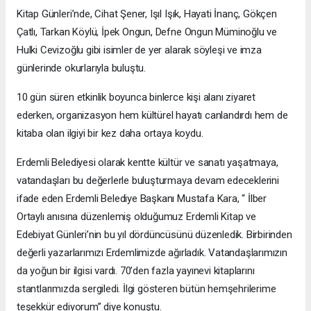
Kitap Günleri’nde, Cihat Şener, Işıl Işık, Hayati İnanç, Gökçen
Çatlı, Tarkan Köylü, İpek Ongun, Defne Ongun Müminoğlu ve
Hulki Cevizoğlu gibi isimler de yer alarak söyleşi ve imza
günlerinde okurlarıyla buluştu.
10 gün süren etkinlik boyunca binlerce kişi alanı ziyaret
ederken, organizasyon hem kültürel hayatı canlandırdı hem de
kitaba olan ilgiyi bir kez daha ortaya koydu.
Erdemli Belediyesi olarak kentte kültür ve sanatı yaşatmaya,
vatandaşları bu değerlerle buluşturmaya devam edeceklerini
ifade eden Erdemli Belediye Başkanı Mustafa Kara, “ İlber
Ortaylı anısına düzenlemiş olduğumuz Erdemli Kitap ve
Edebiyat Günleri’nin bu yıl dördüncüsünü düzenledik. Birbirinden
değerli yazarlarımızı Erdemlimizde ağırladık. Vatandaşlarımızın
da yoğun bir ilgisi vardı. 70’den fazla yayınevi kitaplarını
stantlarımızda sergiledi. İlgi gösteren bütün hemşehrilerime
teşekkür ediyorum” diye konuştu.