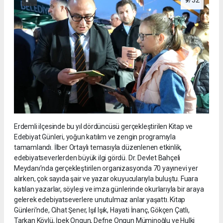
Erdemli ilçesinde bu yıl dördüncüsü gerçekleştirilen Kitap ve
Edebiyat Günleri, yoğun katılım ve zengin programıyla
tamamlandı. İlber Ortaylı temasıyla düzenlenen etkinlik,
edebiyatseverlerden büyük ilgi gördü. Dr. Devlet Bahçeli
Meydanı’nda gerçekleştirilen organizasyonda 70 yayınevi yer
alırken, çok sayıda şair ve yazar okuyucularıyla buluştu. Fuara
katılan yazarlar, söyleşi ve imza günlerinde okurlarıyla bir araya
gelerek edebiyatseverlere unutulmaz anlar yaşattı. Kitap
Günleri’nde, Cihat Şener, Işıl Işık, Hayati İnanç, Gökçen Çatlı,
Tarkan Köylü, İpek Ongun, Defne Ongun Müminoğlu ve Hulki