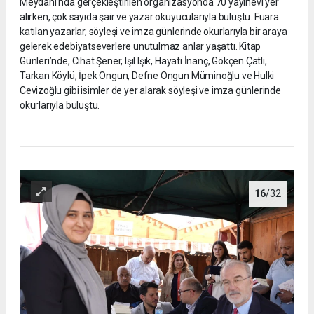
Meydanı’nda gerçekleştirilen organizasyonda 70 yayınevi yer
alırken, çok sayıda şair ve yazar okuyucularıyla buluştu. Fuara
katılan yazarlar, söyleşi ve imza günlerinde okurlarıyla bir araya
gelerek edebiyatseverlere unutulmaz anlar yaşattı. Kitap
Günleri’nde, Cihat Şener, Işıl Işık, Hayati İnanç, Gökçen Çatlı,
Tarkan Köylü, İpek Ongun, Defne Ongun Müminoğlu ve Hulki
Cevizoğlu gibi isimler de yer alarak söyleşi ve imza günlerinde
okurlarıyla buluştu.
16
/32