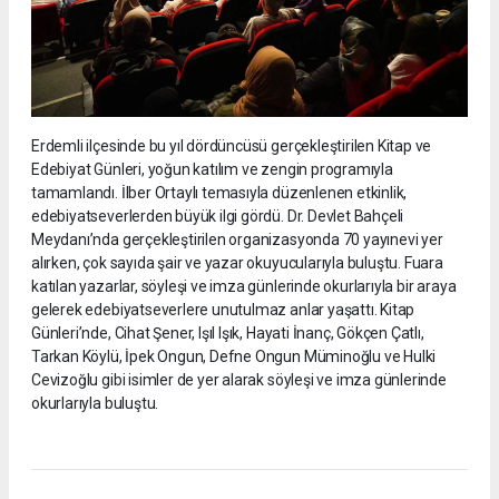
Erdemli ilçesinde bu yıl dördüncüsü gerçekleştirilen Kitap ve
Edebiyat Günleri, yoğun katılım ve zengin programıyla
tamamlandı. İlber Ortaylı temasıyla düzenlenen etkinlik,
edebiyatseverlerden büyük ilgi gördü. Dr. Devlet Bahçeli
Meydanı’nda gerçekleştirilen organizasyonda 70 yayınevi yer
alırken, çok sayıda şair ve yazar okuyucularıyla buluştu. Fuara
katılan yazarlar, söyleşi ve imza günlerinde okurlarıyla bir araya
gelerek edebiyatseverlere unutulmaz anlar yaşattı. Kitap
Günleri’nde, Cihat Şener, Işıl Işık, Hayati İnanç, Gökçen Çatlı,
Tarkan Köylü, İpek Ongun, Defne Ongun Müminoğlu ve Hulki
Cevizoğlu gibi isimler de yer alarak söyleşi ve imza günlerinde
okurlarıyla buluştu.