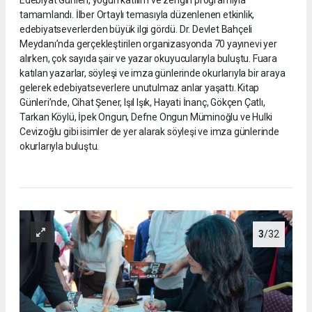
Edebiyat Günleri, yoğun katılım ve zengin programıyla
tamamlandı. İlber Ortaylı temasıyla düzenlenen etkinlik,
edebiyatseverlerden büyük ilgi gördü. Dr. Devlet Bahçeli
Meydanı’nda gerçekleştirilen organizasyonda 70 yayınevi yer
alırken, çok sayıda şair ve yazar okuyucularıyla buluştu. Fuara
katılan yazarlar, söyleşi ve imza günlerinde okurlarıyla bir araya
gelerek edebiyatseverlere unutulmaz anlar yaşattı. Kitap
Günleri’nde, Cihat Şener, Işıl Işık, Hayati İnanç, Gökçen Çatlı,
Tarkan Köylü, İpek Ongun, Defne Ongun Müminoğlu ve Hulki
Cevizoğlu gibi isimler de yer alarak söyleşi ve imza günlerinde
okurlarıyla buluştu.
3
/32