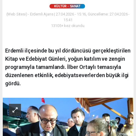
KÜLTÜR - SANAT
(Web Sitesi) - Erdemli Ajans | 27.04.2026 - 15:16, Güncelleme: 27.04.2026 -
15:41
13105+ kez okundu.
Erdemli ilçesinde bu yıl dördüncüsü gerçekleştirilen
Kitap ve Edebiyat Günleri, yoğun katılım ve zengin
programıyla tamamlandı. İlber Ortaylı temasıyla
düzenlenen etkinlik, edebiyatseverlerden büyük ilgi
gördü.