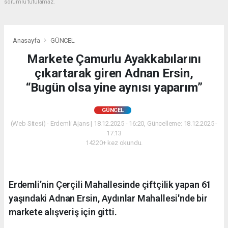
sorumlu tutulamaz.
Anasayfa
GÜNCEL
Markete Çamurlu Ayakkabılarını
çıkartarak giren Adnan Ersin,
“Bugün olsa yine aynısı yaparım”
GÜNCEL
(Web Sitesi) - Erdemli Ajans | 18.12.2025 - 16:20, Güncelleme: 18.12.2025 -
17:13
14220+ kez okundu.
Erdemli’nin Çerçili Mahallesinde çiftçilik yapan 61
yaşındaki Adnan Ersin, Aydınlar Mahallesi'nde bir
markete alışveriş için gitti.