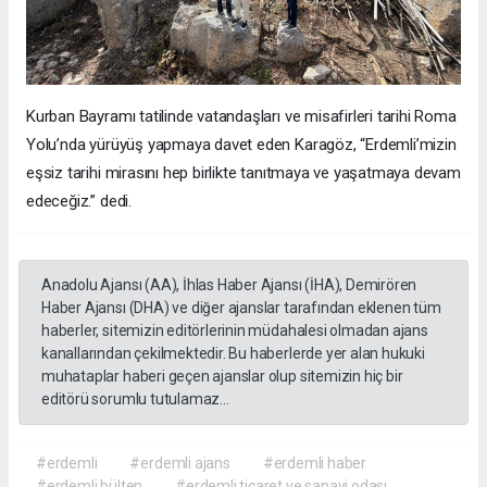
Kurban Bayramı tatilinde vatandaşları ve misafirleri tarihi Roma
Yolu’nda yürüyüş yapmaya davet eden Karagöz, “Erdemli’mizin
eşsiz tarihi mirasını hep birlikte tanıtmaya ve yaşatmaya devam
edeceğiz.” dedi.
Anadolu Ajansı (AA), İhlas Haber Ajansı (İHA), Demirören
Haber Ajansı (DHA) ve diğer ajanslar tarafından eklenen tüm
haberler, sitemizin editörlerinin müdahalesi olmadan ajans
kanallarından çekilmektedir. Bu haberlerde yer alan hukuki
muhataplar haberi geçen ajanslar olup sitemizin hiç bir
editörü sorumlu tutulamaz...
#erdemli
#erdemli ajans
#erdemli haber
#erdemli bülten
#erdemli ticaret ve sanayi odası