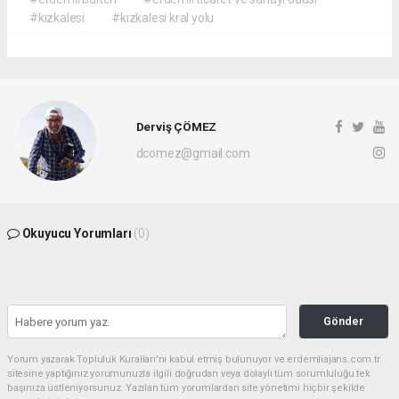
#kızkalesi
#kızkalesi kral yolu
Derviş ÇÖMEZ
dcomez@gmail.com
Okuyucu Yorumları
(0)
Gönder
Yorum yazarak Topluluk Kuralları’nı kabul etmiş bulunuyor ve erdemliajans.com.tr
sitesine yaptığınız yorumunuzla ilgili doğrudan veya dolaylı tüm sorumluluğu tek
başınıza üstleniyorsunuz. Yazılan tüm yorumlardan site yönetimi hiçbir şekilde