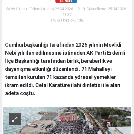
GÜNCEL
(Web Sitesi) - Erdemli Ajans | 25.04.2026 - 12:18, Güncelleme: 25.04.2026 -
13:27
14672+ kez okundu.
Cumhurbaşkanlığı tarafından 2026 yılının Mevlidi
Nebi yılı ilan edilmesine istinaden AK Parti Erdemli
İlçe Başkanlığı tarafından birlik, beraberlik ve
dayanışma etkinliği düzenlendi. 71 Mahalleyi
temsilen kurulan 71 kazanda yöresel yemekler
ikram edildi. Celal Karatüre ilahi dinletisi ile alan
adeta coştu.