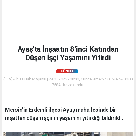
Ayaş'ta İnşaatın 8’inci Katından
Düşen İşçi Yaşamını Yitirdi
GÜNCEL
(İHA) - İhlas Haber Ajansı | 24.01.2025 - 00:00, Güncelleme: 24.01.2025 - 00:00
7584+ kez okundu.
Mersin’in Erdemli ilçesi Ayaş mahallesinde bir
inşattan düşen işçinin yaşamını yitirdiği bildirildi.