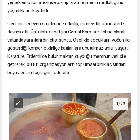
yemekleri odun ateşinde pişirip ikram etmenin mutluluğunu
yaşadıklarını kaydetti.
Gecenin ilerleyen saatlerinde etkinlik, manevi bir atmosferle
devam etti. Ünlü ilahi sanatçısı Cemal Karatüre sahne alarak
vatandaşlara ilahi dinletisi sundu. Özellikle çocukların yoğun ilgi
gösterdiği konser, etkinliğe katılanlara unutulmaz anlar yaşattı.
Karatüre, Erdemli’de bulunmaktan duyduğu memnuniyeti dile
getirerek, bu tür organizasyonların toplumsal birlik açısından
büyük önem taşıdığını ifade etti.
1
/23