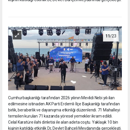
11
/23
Cumhurbaşkanlığı tarafından 2026 yılının Mevlidi Nebi yılı ilan
edilmesine istinaden AK Parti Erdemli İlçe Başkanlığı tarafından
birlik, beraberlik ve dayanışma etkinliği düzenlendi. 71 Mahalleyi
temsilen kurulan 71 kazanda yöresel yemekler ikram edildi.
Celal Karatüre ilahi dinletisi ile alan adeta coştu. Yaklaşık 10 bin
kişinin katıldığı etkinlik Dr, Devlet Bahçeli Meydanında gerçekleşti.