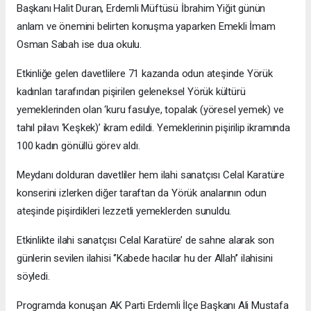
Başkanı Halit Duran, Erdemli Müftüsü İbrahim Yiğit günün
anlam ve önemini belirten konuşma yaparken Emekli İmam
Osman Sabah ise dua okulu.
Etkinliğe gelen davetlilere 71 kazanda odun ateşinde Yörük
kadınları tarafından pişirilen geleneksel Yörük kültürü
yemeklerinden olan ‘kuru fasulye, topalak (yöresel yemek) ve
tahıl pilavı ‘Keşkek)’ ikram edildi. Yemeklerinin pişirilip ikramında
100 kadın gönüllü görev aldı.
Meydanı dolduran davetliler hem ilahi sanatçısı Celal Karatüre
konserini izlerken diğer taraftan da Yörük analarının odun
ateşinde pişirdikleri lezzetli yemeklerden sunuldu.
Etkinlikte ilahi sanatçısı Celal Karatüre’ de sahne alarak son
günlerin sevilen ilahisi ‘’Kabede hacılar hu der Allah’’ ilahisini
söyledi.
Programda konuşan AK Parti Erdemli İlçe Başkanı Ali Mustafa