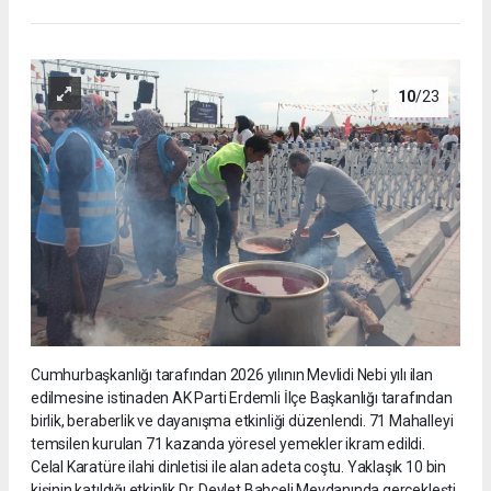
10
/23
Cumhurbaşkanlığı tarafından 2026 yılının Mevlidi Nebi yılı ilan
edilmesine istinaden AK Parti Erdemli İlçe Başkanlığı tarafından
birlik, beraberlik ve dayanışma etkinliği düzenlendi. 71 Mahalleyi
temsilen kurulan 71 kazanda yöresel yemekler ikram edildi.
Celal Karatüre ilahi dinletisi ile alan adeta coştu. Yaklaşık 10 bin
kişinin katıldığı etkinlik Dr, Devlet Bahçeli Meydanında gerçekleşti.