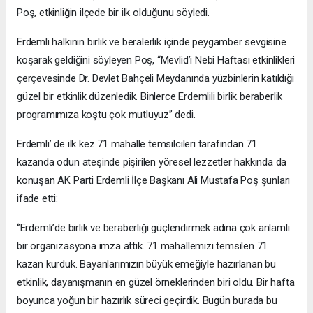
Poş, etkinliğin ilçede bir ilk olduğunu söyledi.
Erdemli halkının birlik ve beralerlik içinde peygamber sevgisine
koşarak geldiğini söyleyen Poş, “Mevlid’i Nebi Haftası etkinlikleri
çerçevesinde Dr. Devlet Bahçeli Meydanında yüzbinlerin katıldığı
güzel bir etkinlik düzenledik. Binlerce Erdemlili birlik beraberlik
programımıza koştu çok mutluyuz’’ dedi.
Erdemli’ de ilk kez 71 mahalle temsilcileri tarafından 71
kazanda odun ateşinde pişirilen yöresel lezzetler hakkında da
konuşan AK Parti Erdemli İlçe Başkanı Ali Mustafa Poş şunları
ifade etti:
‘’Erdemli’de birlik ve beraberliği güçlendirmek adına çok anlamlı
bir organizasyona imza attık. 71 mahallemizi temsilen 71
kazan kurduk. Bayanlarımızın büyük emeğiyle hazırlanan bu
etkinlik, dayanışmanın en güzel örneklerinden biri oldu. Bir hafta
boyunca yoğun bir hazırlık süreci geçirdik. Bugün burada bu