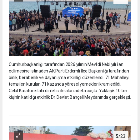
Cumhurbaşkanlığı tarafından 2026 yılının Mevlidi Nebi yılı ilan
edilmesine istinaden AK Parti Erdemli İlçe Başkanlığı tarafından
birlik, beraberlik ve dayanışma etkinliği düzenlendi. 71 Mahalleyi
temsilen kurulan 71 kazanda yöresel yemekler ikram edildi.
Celal Karatüre ilahi dinletisi ile alan adeta coştu. Yaklaşık 10 bin
kişinin katıldığı etkinlik Dr, Devlet Bahçeli Meydanında gerçekleşti.
5
/23