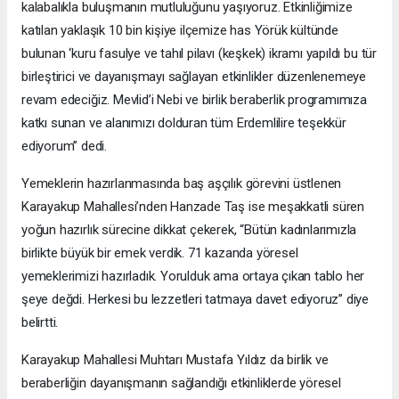
kalabalıkla buluşmanın mutluluğunu yaşıyoruz. Etkinliğimize
katılan yaklaşık 10 bin kişiye ilçemize has Yörük kültünde
bulunan ‘kuru fasulye ve tahıl pilavı (keşkek) ikramı yapıldı bu tür
birleştirici ve dayanışmayı sağlayan etkinlikler düzenlenemeye
revam edeciğiz. Mevlid’i Nebi ve birlik beraberlik programımıza
katkı sunan ve alanımızı dolduran tüm Erdemlilire teşekkür
ediyorum’’ dedi.
Yemeklerin hazırlanmasında baş aşçılık görevini üstlenen
Karayakup Mahallesi’nden Hanzade Taş ise meşakkatli süren
yoğun hazırlık sürecine dikkat çekerek, “Bütün kadınlarımızla
birlikte büyük bir emek verdik. 71 kazanda yöresel
yemeklerimizi hazırladık. Yorulduk ama ortaya çıkan tablo her
şeye değdi. Herkesi bu lezzetleri tatmaya davet ediyoruz” diye
belirtti.
Karayakup Mahallesi Muhtarı Mustafa Yıldız da birlik ve
beraberliğin dayanışmanın sağlandığı etkinliklerde yöresel