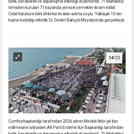
birlik, beraberlik ve dayanışma etkinliği düzenlendi. 71 Mahalleyi
temsilen kurulan 71 kazanda yöresel yemekler ikram edildi.
Celal Karatüre ilahi dinletisi ile alan adeta coştu. Yaklaşık 10 bin
kişinin katıldığı etkinlik Dr, Devlet Bahçeli Meydanında gerçekleşti.
14
/23
Cumhurbaşkanlığı tarafından 2026 yılının Mevlidi Nebi yılı ilan
edilmesine istinaden AK Parti Erdemli İlçe Başkanlığı tarafından
birlik, beraberlik ve dayanışma etkinliği düzenlendi. 71 Mahalleyi