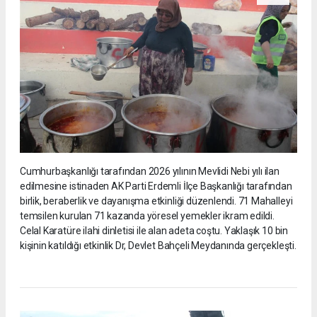
Cumhurbaşkanlığı tarafından 2026 yılının Mevlidi Nebi yılı ilan
edilmesine istinaden AK Parti Erdemli İlçe Başkanlığı tarafından
birlik, beraberlik ve dayanışma etkinliği düzenlendi. 71 Mahalleyi
temsilen kurulan 71 kazanda yöresel yemekler ikram edildi.
Celal Karatüre ilahi dinletisi ile alan adeta coştu. Yaklaşık 10 bin
kişinin katıldığı etkinlik Dr, Devlet Bahçeli Meydanında gerçekleşti.