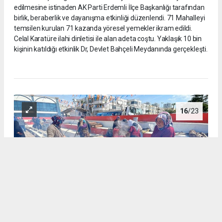
edilmesine istinaden AK Parti Erdemli İlçe Başkanlığı tarafından
birlik, beraberlik ve dayanışma etkinliği düzenlendi. 71 Mahalleyi
temsilen kurulan 71 kazanda yöresel yemekler ikram edildi.
Celal Karatüre ilahi dinletisi ile alan adeta coştu. Yaklaşık 10 bin
kişinin katıldığı etkinlik Dr, Devlet Bahçeli Meydanında gerçekleşti.
16
/23
Cumhurbaşkanlığı tarafından 2026 yılının Mevlidi Nebi yılı ilan