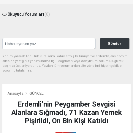
Okuyucu Yorumları
(0)
Gönder
Yorum yazarak Topluluk Kuralları’nı kabul etmiş bulunuyor ve erdemliajans.com.tr
sitesine yaptığınız yorumunuzla ilgili doğrudan veya dolaylı tüm sorumluluğu tek
başınıza üstleniyorsunuz. Yazılan tüm yorumlardan site yönetimi hiçbir şekilde
sorumlu tutulamaz.
Anasayfa
GÜNCEL
Erdemli’nin Peygamber Sevgisi
Alanlara Sığmadı, 71 Kazan Yemek
Pişirildi, On Bin Kişi Katıldı