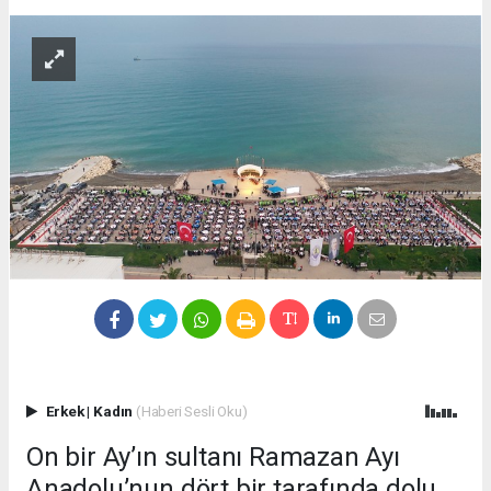
Erkek
|
Kadın
(Haberi Sesli Oku)
On bir Ay’ın sultanı Ramazan Ayı
Anadolu’nun dört bir tarafında dolu