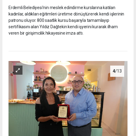
Erdemli Belediyesi’nin meslek edindirme kurslarına katılan
kadınlar, aldıkları eğitimleri üretime dönüştürerek kendi işlerinin
patronu oluyor. 800 saatlik kursu başarıyla tamamlayıp
sertifikasını alan Yıldız Dağtekin kendi işyerini kurarak ilham
veren bir girişimcilik hikayesine imza attı.
4
/13