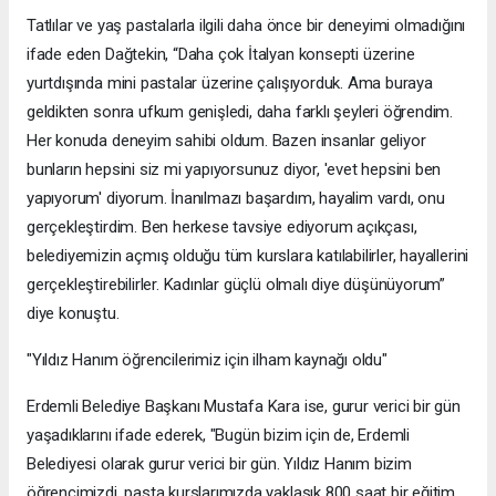
Tatlılar ve yaş pastalarla ilgili daha önce bir deneyimi olmadığını
ifade eden Dağtekin, “Daha çok İtalyan konsepti üzerine
yurtdışında mini pastalar üzerine çalışıyorduk. Ama buraya
geldikten sonra ufkum genişledi, daha farklı şeyleri öğrendim.
Her konuda deneyim sahibi oldum. Bazen insanlar geliyor
bunların hepsini siz mi yapıyorsunuz diyor, 'evet hepsini ben
yapıyorum' diyorum. İnanılmazı başardım, hayalim vardı, onu
gerçekleştirdim. Ben herkese tavsiye ediyorum açıkçası,
belediyemizin açmış olduğu tüm kurslara katılabilirler, hayallerini
gerçekleştirebilirler. Kadınlar güçlü olmalı diye düşünüyorum”
diye konuştu.
"Yıldız Hanım öğrencilerimiz için ilham kaynağı oldu"
Erdemli Belediye Başkanı Mustafa Kara ise, gurur verici bir gün
yaşadıklarını ifade ederek, "Bugün bizim için de, Erdemli
Belediyesi olarak gurur verici bir gün. Yıldız Hanım bizim
öğrencimizdi, pasta kurslarımızda yaklaşık 800 saat bir eğitim