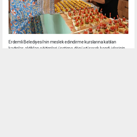
Erdemli Belediyesi’nin meslek edindirme kurslarına katılan
kadınlar, aldıkları eğitimleri üretime dönüştürerek kendi işlerinin
patronu oluyor. 800 saatlik kursu başarıyla tamamlayıp
sertifikasını alan Yıldız Dağtekin kendi işyerini kurarak ilham
veren bir girişimcilik hikayesine imza attı.
11
/13