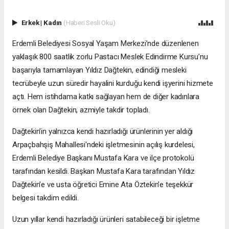
Erkek
|
Kadın
(Haberi Sesli Oku)
Erdemli Belediyesi Sosyal Yaşam Merkezi’nde düzenlenen
yaklaşık 800 saatlik zorlu Pastacı Meslek Edindirme Kursu’nu
başarıyla tamamlayan Yıldız Dağtekin, edindiği mesleki
tecrübeyle uzun süredir hayalini kurduğu kendi işyerini hizmete
açtı. Hem istihdama katkı sağlayan hem de diğer kadınlara
örnek olan Dağtekin, azmiyle takdir topladı.
Dağtekin'in yalnızca kendi hazırladığı ürünlerinin yer aldığı
Arpaçbahşiş Mahallesi'ndeki işletmesinin açılış kurdelesi,
Erdemli Belediye Başkanı Mustafa Kara ve ilçe protokolü
tarafından kesildi. Başkan Mustafa Kara tarafından Yıldız
Dağtekin'e ve usta öğretici Emine Ata Öztekin'e teşekkür
belgesi takdim edildi.
Uzun yıllar kendi hazırladığı ürünleri satabileceği bir işletme