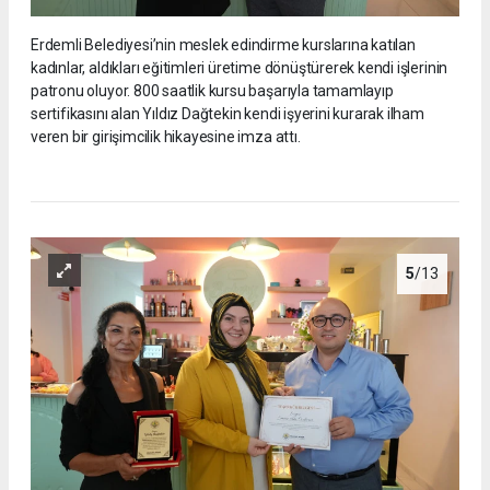
Erdemli Belediyesi’nin meslek edindirme kurslarına katılan
kadınlar, aldıkları eğitimleri üretime dönüştürerek kendi işlerinin
patronu oluyor. 800 saatlik kursu başarıyla tamamlayıp
sertifikasını alan Yıldız Dağtekin kendi işyerini kurarak ilham
veren bir girişimcilik hikayesine imza attı.
5
/13