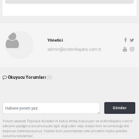
Yönetici
admin@erdemliajans.com.tr
Okuyucu Yorumları
(0)
Gönder
Yorum yazarak Topluluk Kuralları’nı kabul etmiş bulunuyor ve erdemliajans.com.tr
sitesine yaptığınız yorumunuzla ilgili doğrudan veya dolaylı tüm sorumluluğu tek
başınıza üstleniyorsunuz. Yazılan tüm yorumlardan site yönetimi hiçbir şekilde
sorumlu tutulamaz.