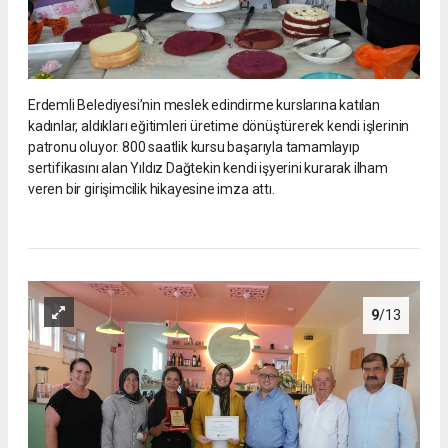
Erdemli Belediyesi’nin meslek edindirme kurslarına katılan
kadınlar, aldıkları eğitimleri üretime dönüştürerek kendi işlerinin
patronu oluyor. 800 saatlik kursu başarıyla tamamlayıp
sertifikasını alan Yıldız Dağtekin kendi işyerini kurarak ilham
veren bir girişimcilik hikayesine imza attı.
9
/13