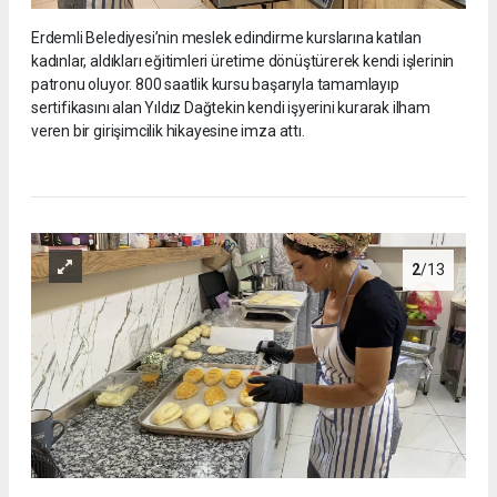
Erdemli Belediyesi’nin meslek edindirme kurslarına katılan
kadınlar, aldıkları eğitimleri üretime dönüştürerek kendi işlerinin
patronu oluyor. 800 saatlik kursu başarıyla tamamlayıp
sertifikasını alan Yıldız Dağtekin kendi işyerini kurarak ilham
veren bir girişimcilik hikayesine imza attı.
2
/13