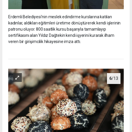
Erdemli Belediyesi’nin meslek edindirme kurslarına katılan
kadınlar, aldıkları eğitimleri üretime dönüştürerek kendi işlerinin
patronu oluyor. 800 saatlik kursu başarıyla tamamlayıp
sertifikasını alan Yıldız Dağtekin kendi işyerini kurarak ilham
veren bir girişimcilik hikayesine imza attı.
6
/13