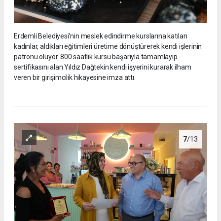
Erdemli Belediyesi’nin meslek edindirme kurslarına katılan
kadınlar, aldıkları eğitimleri üretime dönüştürerek kendi işlerinin
patronu oluyor. 800 saatlik kursu başarıyla tamamlayıp
sertifikasını alan Yıldız Dağtekin kendi işyerini kurarak ilham
veren bir girişimcilik hikayesine imza attı.
7
/13