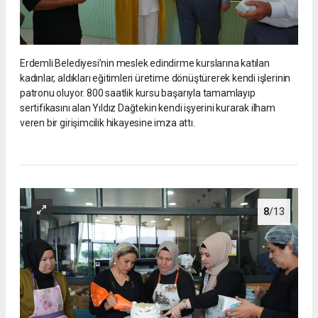
Erdemli Belediyesi’nin meslek edindirme kurslarına katılan
kadınlar, aldıkları eğitimleri üretime dönüştürerek kendi işlerinin
patronu oluyor. 800 saatlik kursu başarıyla tamamlayıp
sertifikasını alan Yıldız Dağtekin kendi işyerini kurarak ilham
veren bir girişimcilik hikayesine imza attı.
8
/13