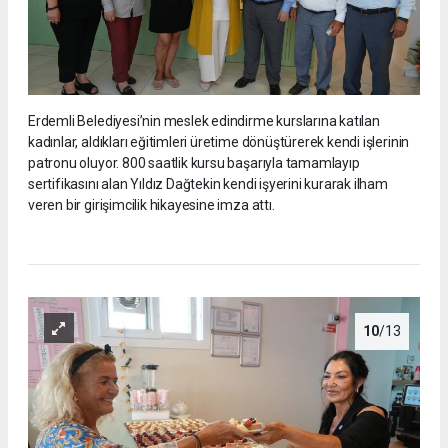
Erdemli Belediyesi’nin meslek edindirme kurslarına katılan
kadınlar, aldıkları eğitimleri üretime dönüştürerek kendi işlerinin
patronu oluyor. 800 saatlik kursu başarıyla tamamlayıp
sertifikasını alan Yıldız Dağtekin kendi işyerini kurarak ilham
veren bir girişimcilik hikayesine imza attı.
10
/13