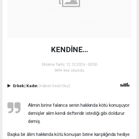
KENDİNE...
Ekleme Tarihi: 12.12.2024 - 00:00
949+ kez okundu.
Erkek
|
Kadın
(Haberi Sesli Oku)
Alimin birine falanca senin hakkında kötü konuşuyor
demişler alim kendi defteridir istediği gibi doldurur
demiş.
Başka bir âlim hakkında kötü konuşan birine karşılığında hediye