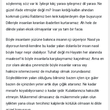
söylenmiş söz var ki .İyileşir kılıç yarası iyileşmez dil yarası. Ne
güzel ifade etmişler değil mi? İnsan kırdığı kalbin ahından
korkmalı çünkü Rabbimiz ben kırık kalplerdeyim diye buyuruyor.
Dilleriyle insanları kıranları ibadetleri kurtaramaz. Ah hele de
dilinde yalan eksik olmayanlar var ya tam bir facia.
Böyle insanların yüzüne bakınca insanın içi ürperiyor. Nasıl ya
diyorsun kendi kendine bu kadar yalan dolanla bir insan nasıl
böyle haşır neşir olabiliyor. Tuhaf değil mi Hayatın her alanında
maalesef ki böyle insanlarla karşılaşmamız kaçınılmaz. Ama en
zor olanı akraba çevrenizde böyle insanlar varsa vay
halinize istemezseniz de muhatap olmak zorundasınız.
Söylediklerinin yalan olduğunu bilirsiniz bazen içten içe güler
bazen de içinizden yeter artık diye çığlık atarsınız. Ne kadar
mesafe koyabiliyorsanız o kadar iyidir. Kulaklarınıza haksızlık
etmeyin. Mükemmel olmasanız da mükemmele yakın olun
iyilikten yana olsun tercihiniz kalplerde kötülük olmasın ki dilde
güzel konuşsun.