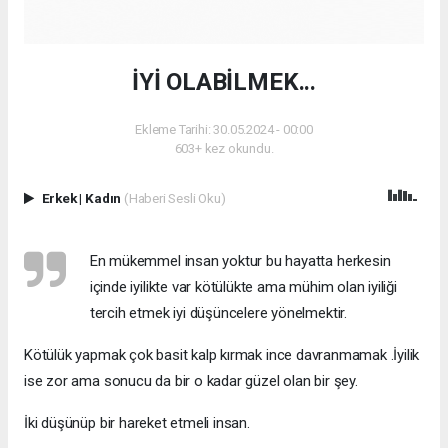
İYİ OLABİLMEK...
Ekleme Tarihi: 30.05.2024 - 00:00
603+ kez okundu.
Erkek
|
Kadın
(Haberi Sesli Oku)
En mükemmel insan yoktur bu hayatta herkesin
içinde iyilikte var kötülükte ama mühim olan iyiliği
tercih etmek iyi düşüncelere yönelmektir.
Kötülük yapmak çok basit kalp kırmak ince davranmamak .İyilik
ise zor ama sonucu da bir o kadar güzel olan bir şey.
İki düşünüp bir hareket etmeli insan.