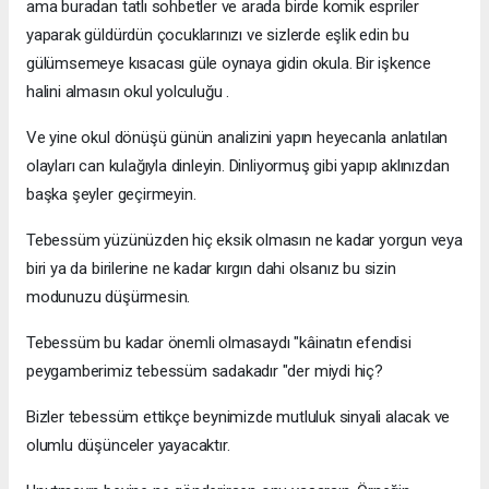
ama buradan tatlı sohbetler ve arada birde komik espriler
yaparak güldürdün çocuklarınızı ve sizlerde eşlik edin bu
gülümsemeye kısacası güle oynaya gidin okula. Bir işkence
halini almasın okul yolculuğu .
Ve yine okul dönüşü günün analizini yapın heyecanla anlatılan
olayları can kulağıyla dinleyin. Dinliyormuş gibi yapıp aklınızdan
başka şeyler geçirmeyin.
Tebessüm yüzünüzden hiç eksik olmasın ne kadar yorgun veya
biri ya da birilerine ne kadar kırgın dahi olsanız bu sizin
modunuzu düşürmesin.
Tebessüm bu kadar önemli olmasaydı "kâinatın efendisi
peygamberimiz tebessüm sadakadır "der miydi hiç?
Bizler tebessüm ettikçe beynimizde mutluluk sinyali alacak ve
olumlu düşünceler yayacaktır.