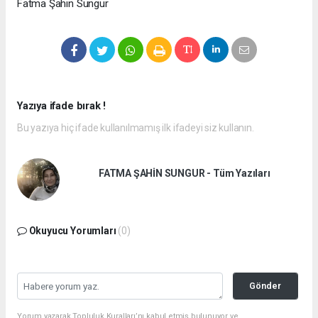
Fatma Şahin Sungur
Yazıya ifade bırak !
Bu yazıya hiç ifade kullanılmamış ilk ifadeyi siz kullanın.
FATMA ŞAHİN SUNGUR - Tüm Yazıları
Okuyucu Yorumları
(0)
Gönder
Yorum yazarak Topluluk Kuralları’nı kabul etmiş bulunuyor ve