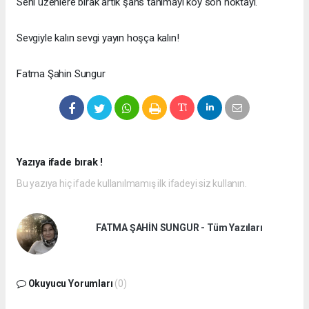
Seni üzenlere bırak artık şans tanımayı koy son noktayı.
Sevgiyle kalın sevgi yayın hoşça kalın!
Fatma Şahin Sungur
Yazıya ifade bırak !
Bu yazıya hiç ifade kullanılmamış ilk ifadeyi siz kullanın.
FATMA ŞAHİN SUNGUR - Tüm Yazıları
Okuyucu Yorumları
(0)