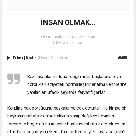
İNSAN OLMAK...
Ekleme Tarihi: 19.06.2025 - 15:48
645+ kez okundu.
Erkek
|
Kadın
(Haberi Sesli Oku)
Bazı insanlar ne tuhaf değil mi bir başkasına reva
gördükleri eziyetleri normalleştirirler ama kendilerine
yapılan en ufacık şeylerde feryat figanlar.
Kendine hak gördüğünü başkalarına çok görürler. Hiç kimse bir
başkasını rahatsız etme hakkına sahip değilken beyinleri
tamamen boş olan bu insanlar başlarını rahatsız etmekten en
ufak bir utanç duymazken eften püften şeylere avazları çıktığı