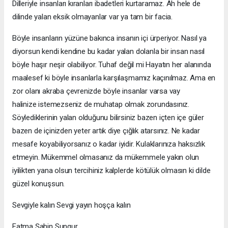
Dilleriyle insanları kıranları ibadetleri kurtaramaz. Ah hele de
dilinde yalan eksik olmayanlar var ya tam bir facia.
Böyle insanların yüzüne bakınca insanın içi ürperiyor. Nasıl ya
diyorsun kendi kendine bu kadar yalan dolanla bir insan nasıl
böyle haşır neşir olabiliyor. Tuhaf değil mi Hayatın her alanında
maalesef ki böyle insanlarla karşılaşmamız kaçınılmaz. Ama en
zor olanı akraba çevrenizde böyle insanlar varsa vay
halinize istemezseniz de muhatap olmak zorundasınız.
Söylediklerinin yalan olduğunu bilirsiniz bazen içten içe güler
bazen de içinizden yeter artık diye çığlık atarsınız. Ne kadar
mesafe koyabiliyorsanız o kadar iyidir. Kulaklarınıza haksızlık
etmeyin. Mükemmel olmasanız da mükemmele yakın olun
iyilikten yana olsun tercihiniz kalplerde kötülük olmasın ki dilde
güzel konuşsun.
Sevgiyle kalın Sevgi yayın hoşça kalın
Fatma Şahin Sungur