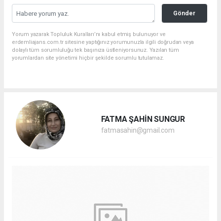
Gönder
Yorum yazarak Topluluk Kuralları’nı kabul etmiş bulunuyor ve
erdemliajans.com.tr sitesine yaptığınız yorumunuzla ilgili doğrudan veya
dolaylı tüm sorumluluğu tek başınıza üstleniyorsunuz. Yazılan tüm
yorumlardan site yönetimi hiçbir şekilde sorumlu tutulamaz.
FATMA ŞAHİN SUNGUR
fatmasahin@gmail.com