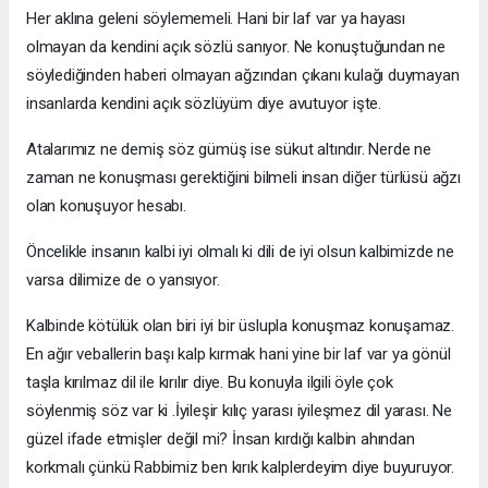
Her aklına geleni söylememeli. Hani bir laf var ya hayası
olmayan da kendini açık sözlü sanıyor. Ne konuştuğundan ne
söylediğinden haberi olmayan ağzından çıkanı kulağı duymayan
insanlarda kendini açık sözlüyüm diye avutuyor işte.
Atalarımız ne demiş söz gümüş ise sükut altındır. Nerde ne
zaman ne konuşması gerektiğini bilmeli insan diğer türlüsü ağzı
olan konuşuyor hesabı.
Öncelikle insanın kalbi iyi olmalı ki dili de iyi olsun kalbimizde ne
varsa dilimize de o yansıyor.
Kalbinde kötülük olan biri iyi bir üslupla konuşmaz konuşamaz.
En ağır veballerin başı kalp kırmak hani yine bir laf var ya gönül
taşla kırılmaz dil ile kırılır diye. Bu konuyla ilgili öyle çok
söylenmiş söz var ki .İyileşir kılıç yarası iyileşmez dil yarası. Ne
güzel ifade etmişler değil mi? İnsan kırdığı kalbin ahından
korkmalı çünkü Rabbimiz ben kırık kalplerdeyim diye buyuruyor.