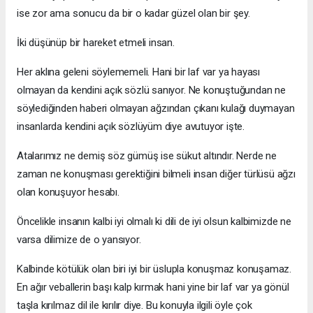
ise zor ama sonucu da bir o kadar güzel olan bir şey.
İki düşünüp bir hareket etmeli insan.
Her aklına geleni söylememeli. Hani bir laf var ya hayası
olmayan da kendini açık sözlü sanıyor. Ne konuştuğundan ne
söylediğinden haberi olmayan ağzından çıkanı kulağı duymayan
insanlarda kendini açık sözlüyüm diye avutuyor işte.
Atalarımız ne demiş söz gümüş ise sükut altındır. Nerde ne
zaman ne konuşması gerektiğini bilmeli insan diğer türlüsü ağzı
olan konuşuyor hesabı.
Öncelikle insanın kalbi iyi olmalı ki dili de iyi olsun kalbimizde ne
varsa dilimize de o yansıyor.
Kalbinde kötülük olan biri iyi bir üslupla konuşmaz konuşamaz.
En ağır veballerin başı kalp kırmak hani yine bir laf var ya gönül
taşla kırılmaz dil ile kırılır diye. Bu konuyla ilgili öyle çok