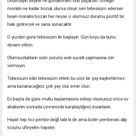
Unutmayın beyine ne gönderirsen onu yaşarsın. Örneğin
moralin ne kadar bozuk olursa olsun sen tebessüm edersen
beyin moralini bozan her neyse o olumsuz durumu pozitif bir
hale getirecek ve sana sunacaktır.
O yüzden güne tebessüm ile başlayın. Gün boyu da bunu
devam ettirin.
Olumsuzlukların sizin yüzünü asık suratlı yapmasına izin
vermeyin.
Tebessüm edin tebessüm ettirin bu size bir şey kaybettirmez
ama kazanacağınız çok şey olur emin olun.
En başta da güne mutlu başlamasına sebep olursunuz önce ev
ahalisinin sonrada çevrenizde karşılaştığınız insanların.
Hayat hep toz pembe değil tabi ki de ama bizler pembesini alıp
tozunu üfleyelim hayatın.