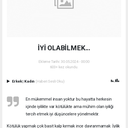
İYİ OLABİLMEK...
Ekleme Tarihi: 30.05.2024 - 00:00
603+ kez okundu.
Erkek
|
Kadın
(Haberi Sesli Oku)
En mükemmel insan yoktur bu hayatta herkesin
içinde iyilikte var kötülükte ama mühim olan iyiliği
tercih etmek iyi düşüncelere yönelmektir.
Kötülük yapmak çok basit kalp kırmak ince davranmamak .İyilik