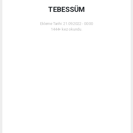
TEBESSÜM
Ekleme Tarihi: 21.09.2022 - 00:00
1444+ kez okundu.