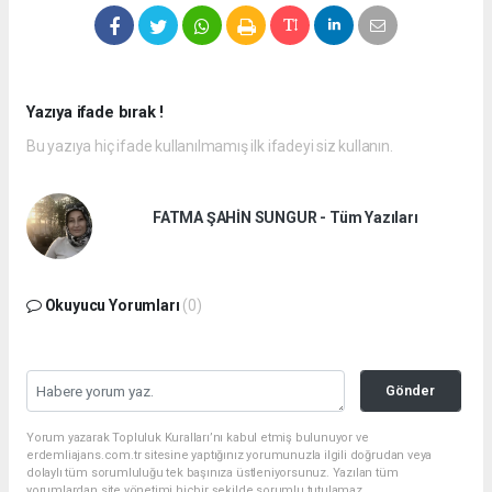
Yazıya ifade bırak !
Bu yazıya hiç ifade kullanılmamış ilk ifadeyi siz kullanın.
FATMA ŞAHİN SUNGUR - Tüm Yazıları
Okuyucu Yorumları
(0)
Gönder
Yorum yazarak Topluluk Kuralları’nı kabul etmiş bulunuyor ve
erdemliajans.com.tr sitesine yaptığınız yorumunuzla ilgili doğrudan veya
dolaylı tüm sorumluluğu tek başınıza üstleniyorsunuz. Yazılan tüm
yorumlardan site yönetimi hiçbir şekilde sorumlu tutulamaz.